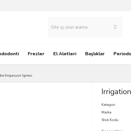
ndodonti
Frezler
El Aletleri
Başlıklar
Periodo
obe İrrigasyon İgnesi
Irrigatio
Kategori
Marka
Stok Kodu