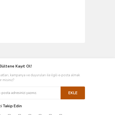
ımıza iletebilirsiniz.
Bültene Kayıt Ol!
satları, kampanya ve duyuruları ile ilgili e-posta almak
er misiniz?
EKLE
zi Takip Edin