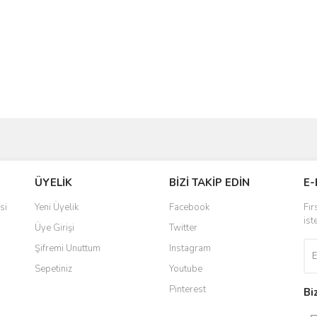
ve diğer konularda yetersiz gördüğünüz noktaları öneri formunu kullanarak taraf
Bu ürüne ilk yorumu siz yapın!
ÜYELİK
BİZİ TAKİP EDİN
E-
r.
Yorum Yaz
si
Yeni Üyelik
Facebook
Fır
ist
Üye Girişi
Twitter
Şifremi Unuttum
Instagram
Sepetiniz
Youtube
Pinterest
Bi