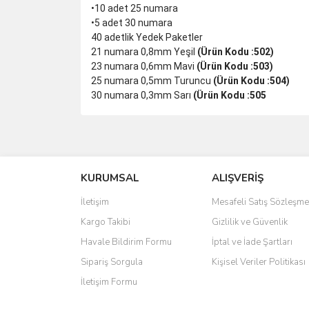
•10 adet 25 numara
•5 adet 30 numara
40 adetlik Yedek Paketler
21 numara 0,8mm Yeşil
(Ürün Kodu :502)
23 numara 0,6mm Mavi
(Ürün Kodu :503)
25 numara 0,5mm Turuncu
(Ürün Kodu :504)
30 numara 0,3mm Sarı
(Ürün Kodu :505
Bu ürünün fiyat bilgisi, resim, ürün açıklamalarında 
Görüş ve önerileriniz için teşekkür ederiz.
KURUMSAL
ALIŞVERİŞ
Ürün resmi kalitesiz, bozuk veya görüntülenemiyo
Ürün açıklamasında eksik bilgiler bulunuyor.
İletişim
Mesafeli Satış Sözleşme
Ürün bilgilerinde hatalar bulunuyor.
Kargo Takibi
Gizlilik ve Güvenlik
Ürün fiyatı diğer sitelerden daha pahalı.
Havale Bildirim Formu
İptal ve İade Şartları
Bu ürüne benzer farklı alternatifler olmalı.
Sipariş Sorgula
Kişisel Veriler Politikası
İletişim Formu