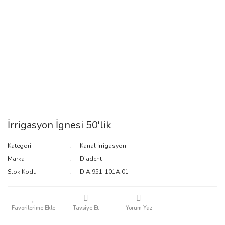
İrrigasyon İgnesi 50'lik
Kategori
Kanal İrrigasyon
Marka
Diadent
Stok Kodu
DIA.951-101A.01
Tavsiye Et
Yorum Yaz