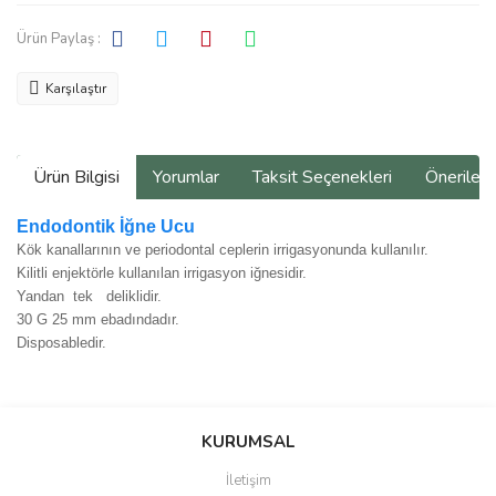
Ürün Paylaş :
Karşılaştır
Ürün Bilgisi
Yorumlar
Taksit Seçenekleri
Önerilerin
Endodontik
İğne Ucu
Kök kanallarının ve periodontal ceplerin irrigasyonunda kullanılır.
Kilitli enjektörle kullanılan irrigasyon iğnesidir.
Yandan
tek
deliklidir
.
30 G 25 mm ebadındadır.
Disposabledir.
Bu ürünün fiyat bilgisi, resim, ürün açıklamalarında ve diğer
konularda yetersiz gördüğünüz noktaları öneri formunu kullanarak
Bu ürüne ilk yorumu siz yapın!
KURUMSAL
tarafımıza iletebilirsiniz.
Görüş ve önerileriniz için teşekkür ederiz.
İletişim