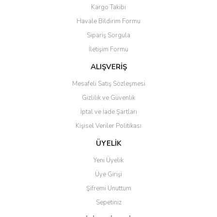
Yorum Yaz
Kargo Takibi
Ürün resmi kalitesiz, bozuk veya görüntülenemiyor.
Havale Bildirim Formu
Ürün açıklamasında eksik bilgiler bulunuyor.
Sipariş Sorgula
Ürün bilgilerinde hatalar bulunuyor.
İletişim Formu
Ürün fiyatı diğer sitelerden daha pahalı.
Bu ürüne benzer farklı alternatifler olmalı.
ALIŞVERİŞ
Mesafeli Satış Sözleşmesi
Gizlilik ve Güvenlik
İptal ve İade Şartları
Kişisel Veriler Politikası
Gönder
ÜYELİK
Yeni Üyelik
Üye Girişi
Şifremi Unuttum
Sepetiniz