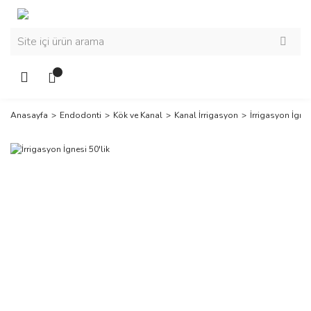
Anasayfa
Endodonti
Kök ve Kanal
Kanal İrrigasyon
İrrigasyon İgnes