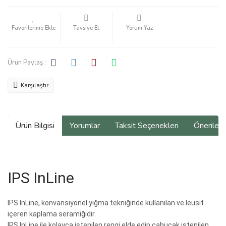
Tavsiye Et
Yorum Yaz
Ürün Paylaş :
Karşılaştır
Ürün Bilgisi
Yorumlar
Taksit Seçenekleri
Önerilerin
IPS InLine
IPS InLine, konvansiyonel yığma tekniğinde kullanılan ve leusit
içeren kaplama seramiğidir.
IPS InLine ile kolayca istenilen rengi elde edip çabucak istenilen