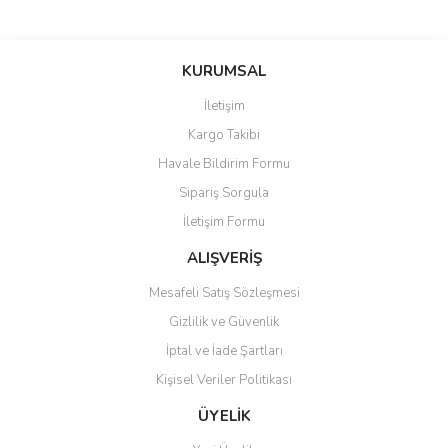
Bu ürünün fiyat bilgisi, resim, ürün açıklamalarında ve diğer
konularda yetersiz gördüğünüz noktaları öneri formunu kullanarak
Bu ürüne ilk yorumu siz yapın!
KURUMSAL
tarafımıza iletebilirsiniz.
Görüş ve önerileriniz için teşekkür ederiz.
İletişim
Yorum Yaz
Kargo Takibi
Ürün resmi kalitesiz, bozuk veya görüntülenemiyor.
Havale Bildirim Formu
Ürün açıklamasında eksik bilgiler bulunuyor.
Sipariş Sorgula
Ürün bilgilerinde hatalar bulunuyor.
İletişim Formu
Ürün fiyatı diğer sitelerden daha pahalı.
Bu ürüne benzer farklı alternatifler olmalı.
ALIŞVERİŞ
Mesafeli Satış Sözleşmesi
Gizlilik ve Güvenlik
İptal ve İade Şartları
Kişisel Veriler Politikası
Gönder
ÜYELİK