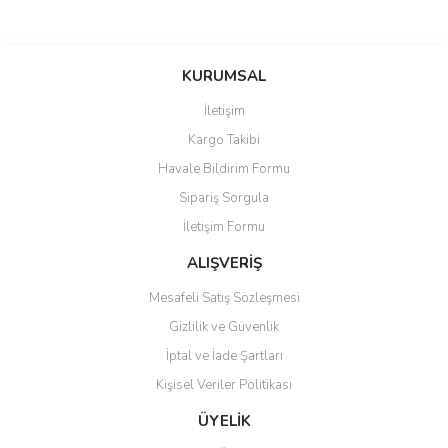
Bu ürünün fiyat bilgisi, resim, ürün açıklamalarında ve diğer
konularda yetersiz gördüğünüz noktaları öneri formunu kullanarak
Bu ürüne ilk yorumu siz yapın!
KURUMSAL
tarafımıza iletebilirsiniz.
Görüş ve önerileriniz için teşekkür ederiz.
İletişim
Yorum Yaz
Kargo Takibi
Ürün resmi kalitesiz, bozuk veya görüntülenemiyor.
Havale Bildirim Formu
Ürün açıklamasında eksik bilgiler bulunuyor.
Sipariş Sorgula
Ürün bilgilerinde hatalar bulunuyor.
İletişim Formu
Ürün fiyatı diğer sitelerden daha pahalı.
Bu ürüne benzer farklı alternatifler olmalı.
ALIŞVERİŞ
Mesafeli Satış Sözleşmesi
Gizlilik ve Güvenlik
İptal ve İade Şartları
Kişisel Veriler Politikası
Gönder
ÜYELİK