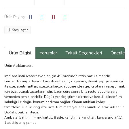
Ürün Paylaş :
Karşılaştır
Ürün Bilgisi
Yorumlar
Taksit Seçenekleri
Önerilerin
Ürün Açıklaması :
Implant üstü restorasyonlar için 4:1 oranında rezin bazlı simandır.
Güçlendirilmiş adezyon kuvveti ve basınç dayanımı, düşük yapışma yüzeyi
ile özel abutmentleri, özellikle küçük abutmentleri geçici olarak yapıştırmak
için özel olarak tasarlanmıştır. Uzun süre sonra bile restorasyona zarar
vermeden temizlenebilir. Düşük yer değiştirme direnci ve özellikle ince film
kalınlığı ile doğru konumlandırma sağlar. Siman artıkları kolay
temizlenir.Dual-curing özellikte, tüm materyallerle uyumlu olarak kullanılır.
Doğal opak renktedir.
Ambalaj:5 ml mini-mix kartuş, 8 adet karıştırma kanülleri, kahverengi (4:1),
1 adet iş akış şeması