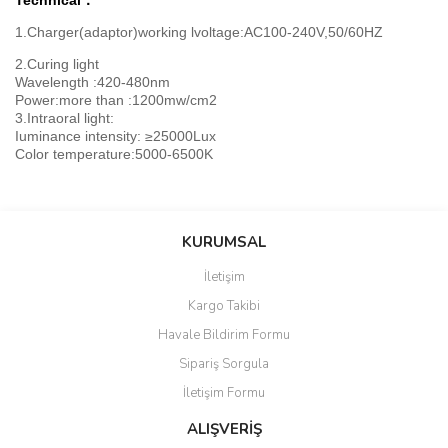
Technical：
1.Charger(adaptor)working lvoltage:
AC100-240V,50/60HZ
2.Curing light
Wavelength :420-480nm
Power:more than :1200mw/cm2
3.Intraoral light:
Iuminance intensity: ≥25000Lux
Color temperature:5000-6500K
Bu ürünün fiyat bilgisi, resim, ürün açıklamalarında ve diğer
konularda yetersiz gördüğünüz noktaları öneri formunu kullanarak
Bu ürüne ilk yorumu siz yapın!
KURUMSAL
tarafımıza iletebilirsiniz.
Görüş ve önerileriniz için teşekkür ederiz.
İletişim
Yorum Yaz
Kargo Takibi
Ürün resmi kalitesiz, bozuk veya görüntülenemiyor.
Havale Bildirim Formu
Ürün açıklamasında eksik bilgiler bulunuyor.
Sipariş Sorgula
Ürün bilgilerinde hatalar bulunuyor.
İletişim Formu
Ürün fiyatı diğer sitelerden daha pahalı.
Bu ürüne benzer farklı alternatifler olmalı.
ALIŞVERİŞ