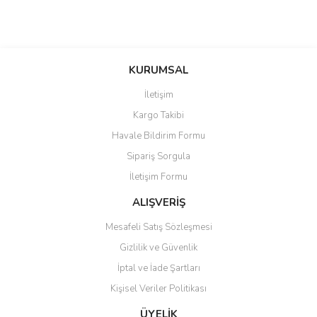
Bu ürünün fiyat bilgisi, resim, ürün açıklamalarında ve diğer
konularda yetersiz gördüğünüz noktaları öneri formunu kullanarak
Bu ürüne ilk yorumu siz yapın!
KURUMSAL
tarafımıza iletebilirsiniz.
Görüş ve önerileriniz için teşekkür ederiz.
İletişim
Yorum Yaz
Kargo Takibi
Ürün resmi kalitesiz, bozuk veya görüntülenemiyor.
Havale Bildirim Formu
Ürün açıklamasında eksik bilgiler bulunuyor.
Sipariş Sorgula
Ürün bilgilerinde hatalar bulunuyor.
İletişim Formu
Ürün fiyatı diğer sitelerden daha pahalı.
Bu ürüne benzer farklı alternatifler olmalı.
ALIŞVERİŞ
Mesafeli Satış Sözleşmesi
Gizlilik ve Güvenlik
İptal ve İade Şartları
Kişisel Veriler Politikası
Gönder
ÜYELİK