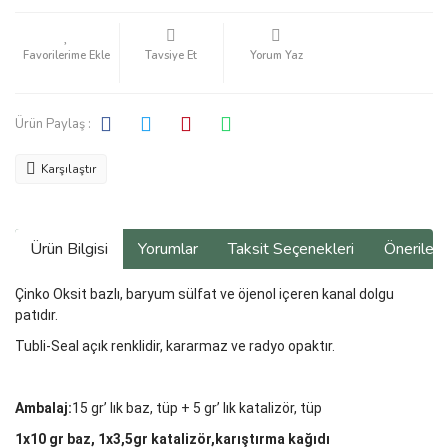
Tavsiye Et
Yorum Yaz
Ürün Paylaş :
Karşılaştır
Ürün Bilgisi
Yorumlar
Taksit Seçenekleri
Önerilerin
Çinko Oksit bazlı, baryum sülfat ve öjenol içe­ren kanal dolgu
patıdır.
Tubli-Seal açık renklidir, kararmaz ve radyo opaktır.
Ambalaj:
15 gr’ lık baz, tüp + 5 gr’ lık katalizör, tüp
1x10 gr baz, 1x3,5gr katalizör,karıştırma kağıdı