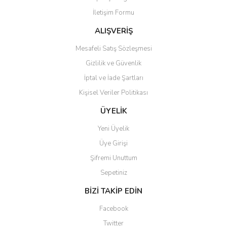
Ürün bilgilerinde hatalar bulunuyor.
İletişim Formu
Ürün fiyatı diğer sitelerden daha pahalı.
Bu ürüne benzer farklı alternatifler olmalı.
ALIŞVERİŞ
Mesafeli Satış Sözleşmesi
Gizlilik ve Güvenlik
İptal ve İade Şartları
Kişisel Veriler Politikası
Gönder
ÜYELİK
Yeni Üyelik
Üye Girişi
Şifremi Unuttum
Sepetiniz
BİZİ TAKİP EDİN
Facebook
Twitter