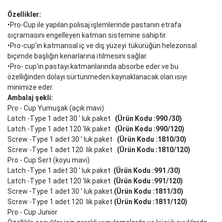
Özellikler:
•Pro-Cup ile yapılan polisaj işlemlerinde pastanın etrafa
sıçramasını engelleyen katman sistemine sahiptir.
•Pro-cup'ın katmansal iç ve dış yüzeyi tükürüğün helezonsal
biçimde başlığın kenarlarına itilmesini sağlar.
•Pro- cup'ın pastayı katmanlarında absorbe eder ve bu
özelliğinden dolayı sürtünmeden kaynaklanacak olan ısıyı
minimize eder.
Ambalaj şekli:
Pro - Cup Yumuşak (açık mavi)
Latch -Type 1 adet 30 ' luk paket
(Ürün Kodu :990 /30)
Latch -Type 1 adet 120 'lik paket
(Ürün Kodu :990/120)
Screw -Type 1 adet 30 ' luk paket
(Ürün Kodu :1810/30)
Screw -Type 1 adet 120 lik paket
(Ürün Kodu :1810/120)
Pro - Cup Sert (koyu mavi)
Latch -Type 1 adet 30 ' luk paket
(Ürün Kodu :991 /30)
Latch -Type 1 adet 120 'lik paket
(Ürün Kodu :991/120)
Screw -Type 1 adet 30 ' luk paket
(Ürün Kodu :1811/30)
Screw -Type 1 adet 120 lik paket
(Ürün Kodu :1811/120)
Pro - Cup Junior