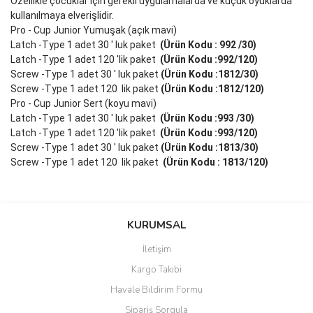
Özellikle çocuklar için gerekli uygulamalarda ve küçük oyuklarda
kullanılmaya elverişlidir.
Pro - Cup Junior Yumuşak (açık mavi)
Latch -Type 1 adet 30 ' luk paket
(Ürün Kodu : 992 /30)
Latch -Type 1 adet 120 'lik paket
(Ürün Kodu :992/120)
Screw -Type 1 adet 30 ' luk paket
(Ürün Kodu :1812/30)
Screw -Type 1 adet 120 lik paket
(Ürün Kodu :1812/120)
Pro - Cup Junior Sert (koyu mavi)
Latch -Type 1 adet 30 ' luk paket
(Ürün Kodu :993 /30)
Latch -Type 1 adet 120 'lik paket
(Ürün Kodu :993/120)
Screw -Type 1 adet 30 ' luk paket
(Ürün Kodu :1813/30)
Screw -Type 1 adet 120 lik paket
(Ürün Kodu : 1813/120)
Bu ürünün fiyat bilgisi, resim, ürün açıklamalarında ve diğer
konularda yetersiz gördüğünüz noktaları öneri formunu kullanarak
Bu ürüne ilk yorumu siz yapın!
KURUMSAL
tarafımıza iletebilirsiniz.
Görüş ve önerileriniz için teşekkür ederiz.
İletişim
Yorum Yaz
Kargo Takibi
Ürün resmi kalitesiz, bozuk veya görüntülenemiyor.
Havale Bildirim Formu
Ürün açıklamasında eksik bilgiler bulunuyor.
Sipariş Sorgula