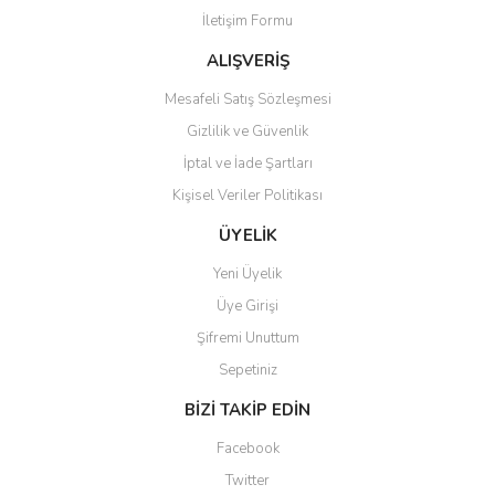
İletişim Formu
Ürün fiyatı diğer sitelerden daha pahalı.
Bu ürüne benzer farklı alternatifler olmalı.
ALIŞVERİŞ
Mesafeli Satış Sözleşmesi
Gizlilik ve Güvenlik
İptal ve İade Şartları
Kişisel Veriler Politikası
Gönder
ÜYELİK
Yeni Üyelik
Üye Girişi
Şifremi Unuttum
Sepetiniz
BİZİ TAKİP EDİN
Facebook
Twitter