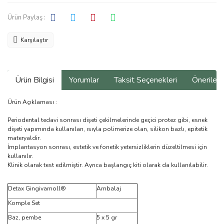
Ürün Paylaş :
Karşılaştır
Ürün Bilgisi
Yorumlar
Taksit Seçenekleri
Önerilerin
Ürün Açıklaması :
Periodental tedavi sonrası dişeti çekilmelerinde geçici protez gibi, esnek
dişeti yapımında kullanılan, ısıyla polimerize olan, silikon bazlı, epitetik
materyaldir.
İmplantasyon sonrası, estetik ve fonetik yetersizliklerin düzeltilmesi için
kullanılır.
Klinik olarak test edilmiştir. Ayrıca başlangıç kiti olarak da kullanılabilir.
Detax Gingivamoll®
Ambalaj
Komple Set
Baz, pembe
5 x 5 gr