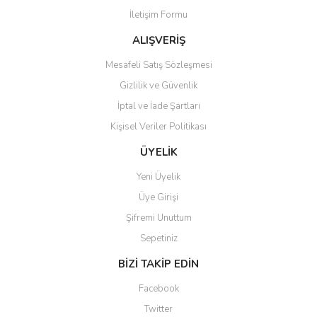
İletişim Formu
Ürün fiyatı diğer sitelerden daha pahalı.
Bu ürüne benzer farklı alternatifler olmalı.
ALIŞVERİŞ
Mesafeli Satış Sözleşmesi
Gizlilik ve Güvenlik
İptal ve İade Şartları
Kişisel Veriler Politikası
Gönder
ÜYELİK
Yeni Üyelik
Üye Girişi
Şifremi Unuttum
Sepetiniz
BİZİ TAKİP EDİN
Facebook
Twitter