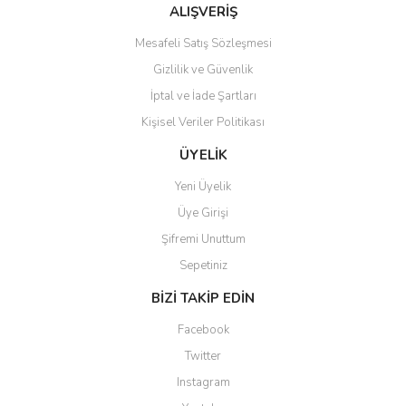
Bu ürüne benzer farklı alternatifler olmalı.
ALIŞVERİŞ
Mesafeli Satış Sözleşmesi
Gizlilik ve Güvenlik
İptal ve İade Şartları
Kişisel Veriler Politikası
Gönder
ÜYELİK
Yeni Üyelik
Üye Girişi
Şifremi Unuttum
Sepetiniz
BİZİ TAKİP EDİN
Facebook
Twitter
Instagram