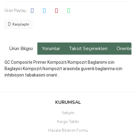
Ürün Paylaş :
Karşılaştır
Ürün Bilgisi
Yorumlar
Taksit Seçenekleri
Önerilerin
GC Composite Primer Kompozit/Kompozit Baglanimi icin
Baglayici Kompozit/kompozit arasinda guvenli baglanma icin
inhibisyon tabakasini onarir..
Bu ürünün fiyat bilgisi, resim, ürün açıklamalarında ve diğer
konularda yetersiz gördüğünüz noktaları öneri formunu kullanarak
Bu ürüne ilk yorumu siz yapın!
KURUMSAL
tarafımıza iletebilirsiniz.
Görüş ve önerileriniz için teşekkür ederiz.
İletişim
Yorum Yaz
Kargo Takibi
Ürün resmi kalitesiz, bozuk veya görüntülenemiyor.
Havale Bildirim Formu
Ürün açıklamasında eksik bilgiler bulunuyor.