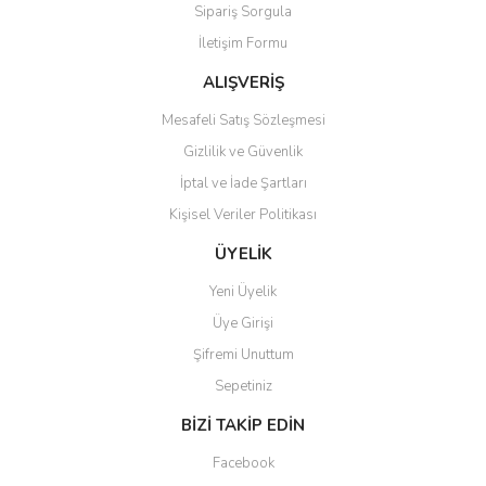
Sipariş Sorgula
Ürün bilgilerinde hatalar bulunuyor.
İletişim Formu
Ürün fiyatı diğer sitelerden daha pahalı.
Bu ürüne benzer farklı alternatifler olmalı.
ALIŞVERİŞ
Mesafeli Satış Sözleşmesi
Gizlilik ve Güvenlik
İptal ve İade Şartları
Kişisel Veriler Politikası
Gönder
ÜYELİK
Yeni Üyelik
Üye Girişi
Şifremi Unuttum
Sepetiniz
BİZİ TAKİP EDİN
Facebook