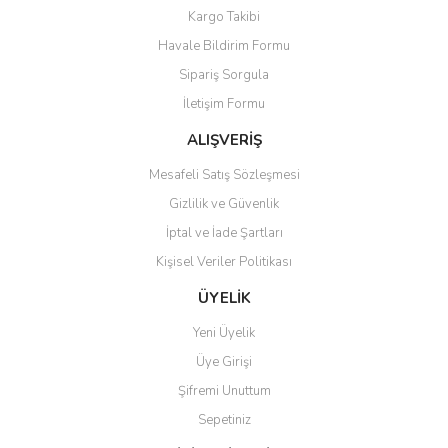
Yorum Yaz
Kargo Takibi
Ürün resmi kalitesiz, bozuk veya görüntülenemiyor.
Havale Bildirim Formu
Ürün açıklamasında eksik bilgiler bulunuyor.
Sipariş Sorgula
Ürün bilgilerinde hatalar bulunuyor.
İletişim Formu
Ürün fiyatı diğer sitelerden daha pahalı.
Bu ürüne benzer farklı alternatifler olmalı.
ALIŞVERİŞ
Mesafeli Satış Sözleşmesi
Gizlilik ve Güvenlik
İptal ve İade Şartları
Kişisel Veriler Politikası
Gönder
ÜYELİK
Yeni Üyelik
Üye Girişi
Şifremi Unuttum
Sepetiniz