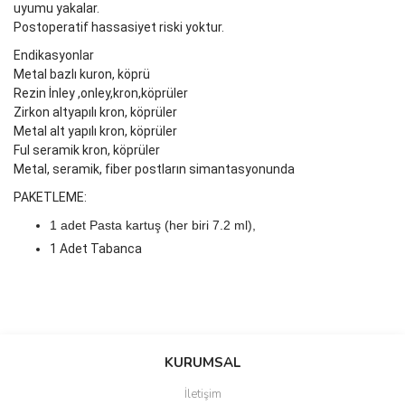
uyumu yakalar.
Postoperatif hassasiyet riski yoktur.
Endikasyonlar
Metal bazlı kuron, köprü
Rezin İnley ,onley,kron,köprüler
Zirkon altyapılı kron, köprüler
Metal alt yapılı kron, köprüler
Ful seramik kron, köprüler
Metal, seramik, fiber postların simantasyonunda
PAKETLEME:
1
adet Pasta kartuş (her biri 7.2 ml),
1 Adet Tabanca
Bu ürünün fiyat bilgisi, resim, ürün açıklamalarında ve diğer
konularda yetersiz gördüğünüz noktaları öneri formunu kullanarak
Bu ürüne ilk yorumu siz yapın!
KURUMSAL
tarafımıza iletebilirsiniz.
Görüş ve önerileriniz için teşekkür ederiz.
İletişim