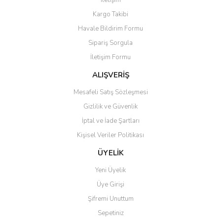
İletişim
Yorum Yaz
Kargo Takibi
Ürün resmi kalitesiz, bozuk veya görüntülenemiyor.
Havale Bildirim Formu
Ürün açıklamasında eksik bilgiler bulunuyor.
Sipariş Sorgula
Ürün bilgilerinde hatalar bulunuyor.
İletişim Formu
Ürün fiyatı diğer sitelerden daha pahalı.
Bu ürüne benzer farklı alternatifler olmalı.
ALIŞVERİŞ
Mesafeli Satış Sözleşmesi
Gizlilik ve Güvenlik
İptal ve İade Şartları
Kişisel Veriler Politikası
Gönder
ÜYELİK
Yeni Üyelik
Üye Girişi
Şifremi Unuttum
Sepetiniz