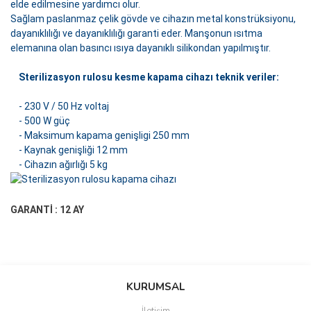
elde edilmesine yardımcı olur.
Sağlam paslanmaz çelik gövde ve cihazın metal konstrüksiyonu,
dayanıklılığı ve dayanıklılığı garanti eder.
Manşonun ısıtma
elemanına olan basıncı ısıya dayanıklı silikondan yapılmıştır.
Sterilizasyon rulosu kesme kapama cihazı teknik veriler:
- 230 V / 50 Hz voltaj
- 500 W güç
- Maksimum kapama genişligi 250 mm
- Kaynak genişliği 12 mm
- Cihazın ağırlığı 5 kg
GARANTİ : 12 AY
Bu ürüne ilk yorumu siz yapın!
Bu ürünün fiyat bilgisi, resim, ürün açıklamalarında ve diğer
Yorum Yaz
konularda yetersiz gördüğünüz noktaları öneri formunu kullanarak
Bu ürüne ilk yorumu siz yapın!
KURUMSAL
tarafımıza iletebilirsiniz.
Görüş ve önerileriniz için teşekkür ederiz.