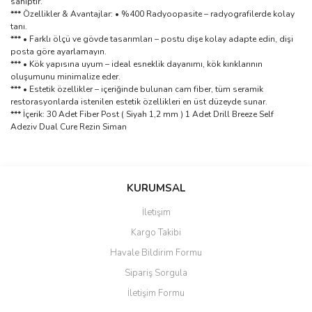
sahiptir.
***
Özellikler & Avantajlar: • %400 Radyoopasite – radyografilerde kolay
tanı.
***
• Farklı ölçü ve gövde tasarımları – postu dişe kolay adapte edin, dişi
posta göre ayarlamayın.
***
• Kök yapısına uyum – ideal esneklik dayanımı, kök kırıklarının
oluşumunu minimalize eder.
***
• Estetik özellikler – içeriğinde bulunan cam fiber, tüm seramik
restorasyonlarda istenilen estetik özellikleri en üst düzeyde sunar.
***
İçerik: 30 Adet Fiber Post ( Siyah 1,2 mm ) 1 Adet Drill Breeze Self
Adeziv Dual Cure Rezin Siman
Bu ürünün fiyat bilgisi, resim, ürün açıklamalarında ve diğer
konularda yetersiz gördüğünüz noktaları öneri formunu kullanarak
Bu ürüne ilk yorumu siz yapın!
KURUMSAL
tarafımıza iletebilirsiniz.
Görüş ve önerileriniz için teşekkür ederiz.
İletişim
Yorum Yaz
Kargo Takibi
Ürün resmi kalitesiz, bozuk veya görüntülenemiyor.
Havale Bildirim Formu
Ürün açıklamasında eksik bilgiler bulunuyor.
Sipariş Sorgula
Ürün bilgilerinde hatalar bulunuyor.
İletişim Formu
Ürün fiyatı diğer sitelerden daha pahalı.