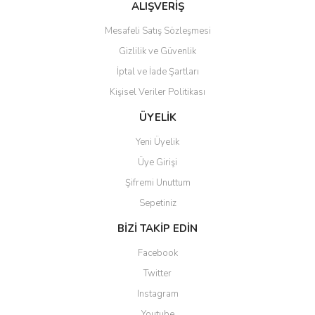
Bu ürüne benzer farklı alternatifler olmalı.
ALIŞVERİŞ
Mesafeli Satış Sözleşmesi
Gizlilik ve Güvenlik
İptal ve İade Şartları
Kişisel Veriler Politikası
Gönder
ÜYELİK
Yeni Üyelik
Üye Girişi
Şifremi Unuttum
Sepetiniz
BİZİ TAKİP EDİN
Facebook
Twitter
Instagram
Youtube