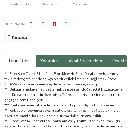
Tavsiye Et
Yorum Yaz
Ürün Paylaş :
Karşılaştır
Ürün Bilgisi
Yorumlar
Taksit Seçenekleri
Önerilerin
***
FibreKleerTM 4x Fiber Post FibreKleer 4x Fiber Postlar, yerleştirme ve
takip radyografilerinde açıkça tespit edilebilmelerini sağlamak üzere
400%'e kadar alüminyuma eşdeğer radyoopasiteye sahiptir.
***
Bükülme mukavemeti sağlamak ve istenilen doğal estetik özellikleri en
üst düzeyde tutmak için, özel bir şeffaf rezin matris içerisine yerleştirilen
geçirgen cam fiber içerir.
***
Dentin yapısını taklit eden özellikleri ile post, diş ile birlikte esner.
***
Kök yapısı boyunca stresin eşit olarak iletilmesini sağlayarak metal
postlara oranla, kök kırıklarının oluşma riskini en aza indirir.
***
FibreKleer 4x Postlar farklı vakalara en iyi uyumu sağlayabilmek için
Paralel, Tapered (açılı) ve Orijinal olmak üzere üç farklı gövde tasarımına