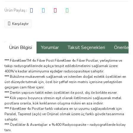
Ürün Paylaş :
Karşılaştır
Ürün Bilgisi
Yorumlar
Taksit Seçenekleri
Önerilerin
***
FibreKleerTM 4x Fiber Post FibreKleer 4x Fiber Postlar, yerleştirme ve
takip radyografilerinde açıkça tespit edilebilmelerini sağlamak üzere
400%'e kadar alüminyuma eşdeğer radyoopasiteye sahiptir.
***
Bükülme mukavemeti sağlamak ve istenilen doğal estetik özellikleri en
üst düzeyde tutmak için, özel bir şeffaf rezin matris içerisine yerleştirilen
geçirgen cam fiber içerir.
***
Dentin yapısını taklit eden özellikleri ile post, diş ile birlikte esner.
***
Kök yapısı boyunca stresin eşit olarak iletilmesini sağlayarak metal
postlara oranla, kök kırıklarının oluşma riskini en aza indirir.
***
FibreKleer 4x Postlar farklı vakalara en iyi uyumu sağlayabilmek için
Paralel, Tapered (açılı) ve Orijinal olmak üzere üç farklı gövde tasarımına
sahiptir.
***
Özellikler & Avantajlar: • %400 Radyoopasite – radyografilerde kolay
tanı.