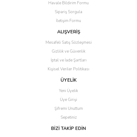
Havale Bildirim Formu
Ürün açıklamasında eksik bilgiler bulunuyor.
Sipariş Sorgula
Ürün bilgilerinde hatalar bulunuyor.
İletişim Formu
Ürün fiyatı diğer sitelerden daha pahalı.
Bu ürüne benzer farklı alternatifler olmalı.
ALIŞVERİŞ
Mesafeli Satış Sözleşmesi
Gizlilik ve Güvenlik
İptal ve İade Şartları
Kişisel Veriler Politikası
Gönder
ÜYELİK
Yeni Üyelik
Üye Girişi
Şifremi Unuttum
Sepetiniz
BİZİ TAKİP EDİN