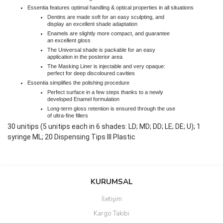
Essentia features optimal handling & optical properties in all situations
Dentins are made soft for an easy sculpting, and
display an excellent shade adaptation
Enamels are slightly more compact, and guarantee
an excellent gloss
The Universal shade is packable for an easy
application in the posterior area
The Masking Liner is injectable and very opaque:
perfect for deep discoloured cavities
Essentia simplifies the polishing procedure
Perfect surface in a few steps thanks to a newly
developed Enamel formulation
Long-term gloss retention is ensured through the use
of ultra-fine fillers
30 unitips (5 unitips each in 6 shades: LD; MD; DD; LE; DE; U); 1
syringe ML; 20 Dispensing Tips III Plastic
Bu ürünün fiyat bilgisi, resim, ürün açıklamalarında ve diğer
konularda yetersiz gördüğünüz noktaları öneri formunu kullanarak
Bu ürüne ilk yorumu siz yapın!
KURUMSAL
tarafımıza iletebilirsiniz.
Görüş ve önerileriniz için teşekkür ederiz.
İletişim
Yorum Yaz
Kargo Takibi
Ürün resmi kalitesiz, bozuk veya görüntülenemiyor.