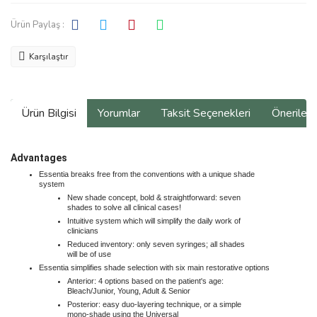
Ürün Paylaş :
Karşılaştır
Ürün Bilgisi
Yorumlar
Taksit Seçenekleri
Önerilerin
Advantages
Essentia breaks free from the conventions with a unique shade
system
New shade concept, bold & straightforward: seven
shades to solve all clinical cases!
Intuitive system which will simplify the daily work of
clinicians
Reduced inventory: only seven syringes; all shades
will be of use
Essentia simplifies shade selection with six main restorative options
Anterior: 4 options based on the patient's age:
Bleach/Junior, Young, Adult & Senior
Posterior: easy duo-layering technique, or a simple
mono-shade using the Universal