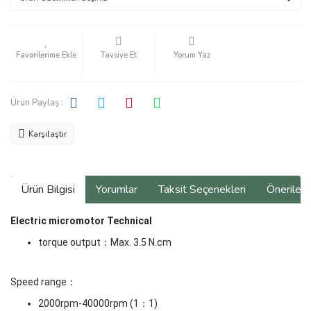
Tavsiye Et
Yorum Yaz
Ürün Paylaş :
Karşılaştır
Ürün Bilgisi
Yorumlar
Taksit Seçenekleri
Önerilerin
Electric micromotor Technical
torque output
：
Max. 3.5 N.cm
Speed range
：
2000rpm-40000rpm (1
：
1)