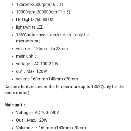
125rpm-2500rpm(16
：
1)
10000rpm-200000rpm(1
：
5)
LED light>25000LUX
light
:
white LED
135
℃
autoclaved sterilization
（
only for
micromotor
）
volume
：
126mm dia.23mm
main unit
：
voltage
：
AC 100-240V
out
：
Max. 120W
volume
:
160mm x140mm x70mm
Can be sterilized under the temperature up to 135
℃
(only for the
micro motor)
Main unit
：
Voltage
：
AC 100-240V
Out
：
Max. 120W
Volume
：：
160mm x140mm x70mm