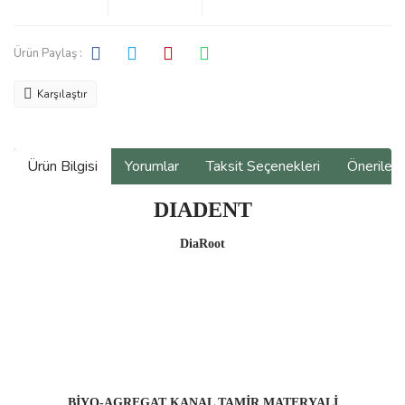
Ürün Paylaş :
Karşılaştır
Ürün Bilgisi
Yorumlar
Taksit Seçenekleri
Önerilerin
DIADENT
DiaRoot
BİYO-AGREGAT KANAL TAMİR MATERYALİ