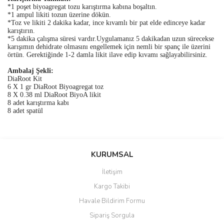
*1 poşet biyoagregat tozu karıştırma kabına boşaltın.
*1 ampul likiti tozun üzerine dökün.
*Toz ve likiti 2 dakika kadar, ince kıvamlı bir pat elde edinceye kadar
karıştırın.
*5 dakika çalışma süresi vardır.Uygulamanız 5 dakikadan uzun sürecekse
karışımın dehidrate olmasını engellemek için nemli bir spanç ile üzerini
örtün. Gerektiğinde 1-2 damla likit ilave edip kıvamı sağlayabilirsiniz.
Ambalaj Şekli:
DiaRoot Kit
6 X 1 gr DiaRoot Biyoagregat toz
8 X 0.38 ml DiaRoot BiyoA likit
8 adet karıştırma kabı
8 adet spatül
Bu ürünün fiyat bilgisi, resim, ürün açıklamalarında ve diğer
konularda yetersiz gördüğünüz noktaları öneri formunu kullanarak
Bu ürüne ilk yorumu siz yapın!
KURUMSAL
tarafımıza iletebilirsiniz.
Görüş ve önerileriniz için teşekkür ederiz.
İletişim
Yorum Yaz
Kargo Takibi
Ürün resmi kalitesiz, bozuk veya görüntülenemiyor.
Havale Bildirim Formu
Ürün açıklamasında eksik bilgiler bulunuyor.
Sipariş Sorgula
Ürün bilgilerinde hatalar bulunuyor.