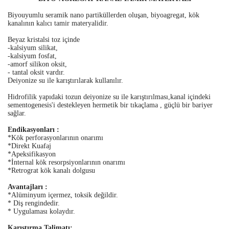
Biyouyumlu seramik nano partiküllerden oluşan, biyoagregat, kök
kanalının kalıcı tamir materyalidir.
Beyaz kristalsi toz içinde
-kalsiyum silikat,
-kalsiyum fosfat,
-amorf silikon oksit,
- tantal oksit vardır.
Deiyonize su ile karıştırılarak kullanılır.
Hidrofilik yapıdaki tozun deiyonize su ile karıştırılması,kanal içindeki
sementogenesis'i destekleyen hermetik bir tıkaçlama , güçlü bir bariyer
sağlar.
Endikasyonları :
*Kök perforasyonlarının onarımı
*Direkt Kuafaj
*Apeksifikasyon
*İnternal kök resorpsiyonlarının onarımı
*Retrograt kök kanalı dolgusu
Avantajları :
*Alüminyum içermez, toksik değildir.
* Diş rengindedir.
* Uygulaması kolaydır.
Karıştırma Talimatı: