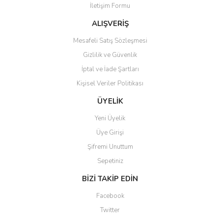
İletişim Formu
Ürün fiyatı diğer sitelerden daha pahalı.
Bu ürüne benzer farklı alternatifler olmalı.
ALIŞVERİŞ
Mesafeli Satış Sözleşmesi
Gizlilik ve Güvenlik
İptal ve İade Şartları
Kişisel Veriler Politikası
Gönder
ÜYELİK
Yeni Üyelik
Üye Girişi
Şifremi Unuttum
Sepetiniz
BİZİ TAKİP EDİN
Facebook
Twitter