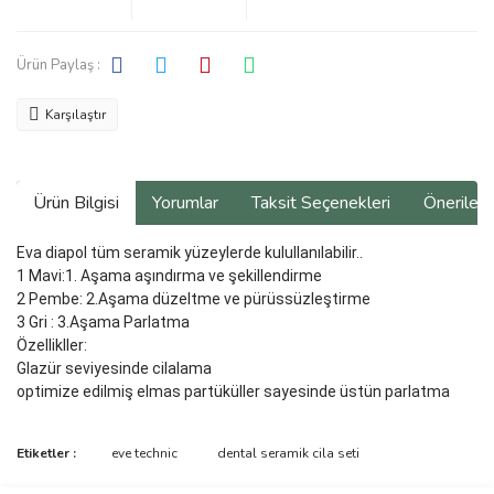
Ürün Paylaş :
Karşılaştır
Ürün Bilgisi
Yorumlar
Taksit Seçenekleri
Önerilerin
Eva diapol tüm seramik yüzeylerde kulullanılabilir..
1 Mavi:1. Aşama aşındırma ve şekillendirme
2 Pembe: 2.Aşama düzeltme ve pürüssüzleştirme
3 Gri : 3.Aşama Parlatma
Özellikller:
Glazür seviyesinde cilalama
optimize edilmiş elmas partüküller sayesinde üstün parlatma
Bu ürünün fiyat bilgisi, resim, ürün açıklamalarında ve diğer
Etiketler :
eve technic
dental seramik cila seti
konularda yetersiz gördüğünüz noktaları öneri formunu kullanarak
Bu ürüne ilk yorumu siz yapın!
tarafımıza iletebilirsiniz.