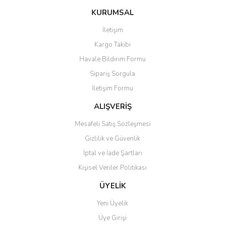
Görüş ve önerileriniz için teşekkür ederiz.
KURUMSAL
Yorum Yaz
İletişim
Ürün resmi kalitesiz, bozuk veya görüntülenemiyor.
Kargo Takibi
Ürün açıklamasında eksik bilgiler bulunuyor.
Havale Bildirim Formu
Ürün bilgilerinde hatalar bulunuyor.
Sipariş Sorgula
Ürün fiyatı diğer sitelerden daha pahalı.
İletişim Formu
Bu ürüne benzer farklı alternatifler olmalı.
ALIŞVERİŞ
Mesafeli Satış Sözleşmesi
Gizlilik ve Güvenlik
İptal ve İade Şartları
Gönder
Kişisel Veriler Politikası
ÜYELİK
Yeni Üyelik
Üye Girişi