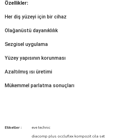
Özellikler:
Her diş yüzeyi için bir cihaz
Olağanüstü dayanıklılık
Sezgisel uygulama
Yüzey yapısının korunması
Azaltılmış ısı üretimi
Mükemmel parlatma sonuçları
Bu ürünün fiyat bilgisi, resim, ürün açıklamalarında ve diğer
Etiketler :
eve technic
konularda yetersiz gördüğünüz noktaları öneri formunu kullanarak
Bu ürüne ilk yorumu siz yapın!
diacomp plus occluflex kompozit cila set
tarafımıza iletebilirsiniz.