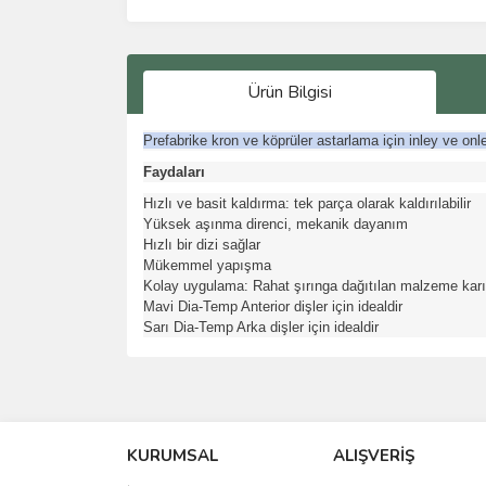
Ürün Bilgisi
Prefabrike kron ve köprüler astarlama için inley ve on
Faydaları
Hızlı ve basit kaldırma: tek parça olarak kaldırılabilir
Yüksek aşınma direnci, mekanik dayanım
Hızlı bir dizi sağlar
Mükemmel yapışma
Kolay uygulama: Rahat şırınga dağıtılan malzeme karış
Mavi Dia-Temp Anterior dişler için idealdir
Sarı Dia-Temp Arka dişler için idealdir
Bu ürünün fiyat bilgisi, resim, ürün açıklamalarında 
Görüş ve önerileriniz için teşekkür ederiz.
KURUMSAL
ALIŞVERİŞ
Ürün resmi kalitesiz, bozuk veya görüntülenemiyo