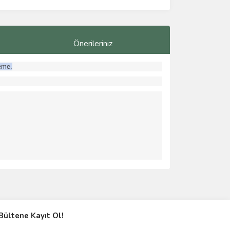
Önerileriniz
zeme.
ımıza iletebilirsiniz.
Bültene Kayıt Ol!