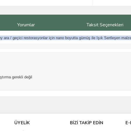
Yorumlar
Taksit Seçenekleri
ley ara / geçici restorasyonlar için nano boyutta gümüş ile Işık Sertleşen mal
tırma gerekli değil
ve diğer konularda yetersiz gördüğünüz noktaları öneri formunu kullanarak taraf
Bu ürüne ilk yorumu siz yapın!
ÜYELİK
BİZİ TAKİP EDİN
E-
r.
Yorum Yaz