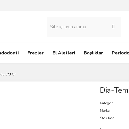
ndodonti
Frezler
El Aletleri
Başlıklar
Periodo
lgu 3*3 Gr
Dia-Temp
Kategori
Marka
Stok Kodu