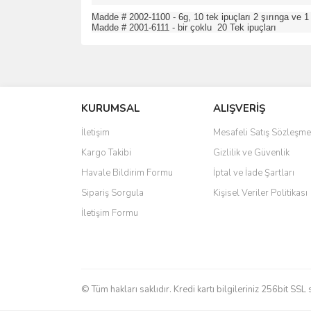
Madde # 2002-1100 - 6g, 10 tek ipuçları 2 şırınga ve 
Madde # 2001-6111 - bir çoklu 20 Tek ipuçları
Bu ürünün fiyat bilgisi, resim, ürün açıklamalarında 
Görüş ve önerileriniz için teşekkür ederiz.
KURUMSAL
ALIŞVERİŞ
Ürün resmi kalitesiz, bozuk veya görüntülenemiyo
Ürün açıklamasında eksik bilgiler bulunuyor.
İletişim
Mesafeli Satış Sözleşme
Ürün bilgilerinde hatalar bulunuyor.
Kargo Takibi
Gizlilik ve Güvenlik
Ürün fiyatı diğer sitelerden daha pahalı.
Havale Bildirim Formu
İptal ve İade Şartları
Bu ürüne benzer farklı alternatifler olmalı.
Sipariş Sorgula
Kişisel Veriler Politikası
İletişim Formu
© Tüm hakları saklıdır. Kredi kartı bilgileriniz 256bit SSL 