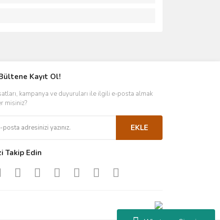
ımıza iletebilirsiniz.
Bültene Kayıt Ol!
satları, kampanya ve duyuruları ile ilgili e-posta almak
er misiniz?
EKLE
zi Takip Edin