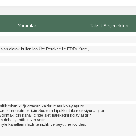
Yorumlar
Taksit Seçenekleri
ajan olarak kullanılan Üre Peroksit ile EDTA Krem,.
ik tıkanıklığı ortadan kaldırılması kolaylaştırır.
arcıkları üretmek için Sodyum hipoklorit ile reaksiyona girer.
rmak için kanal içinde alet hareketini kolaylaştırır.
n daha iyi nüfuz izin verir.
le kanalların hızlı temizlik ve büyütme rovides.