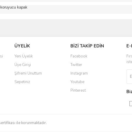
1 koruyucu kapak
ve diğer konularda yetersiz gördüğünüz noktaları öneri formunu kullanarak taraf
Bu ürüne ilk yorumu siz yapın!
ÜYELİK
BİZİ TAKİP EDİN
E-
r.
Yorum Yaz
si
Yeni Üyelik
Facebook
Fır
ist
Üye Girişi
Twitter
Şifremi Unuttum
Instagram
Sepetiniz
Youtube
Pinterest
Bi
Gönder
sertifikası ile korunmaktadır.