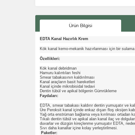
Ürün Bilgisi
EDTA Kanal Hazırlık Krem
Kök kanal kemo-mekanik hazırlanması için bir sulama 
Özellikleri:
Kök kanal debridman
Hamuru kalıntıları feshi
Smear tabakasının kaldırılması
Kanal araçların basit hareketleri
Kanal içinde mikrobisidal tedavi
Dentin tübül ve apikal bölgenin Gümrükleme
Faydaları:
EDTA, smear tabakası kaldırır dentin yumuşatır ve kalsif
Üre Peroksit kanal içinde enkaz dışarı floş oksijen kab
Yağ orta enstrüman bağlama veya kırılması ortadan kaldı
Tıkalı dentin tübül ve apikal alan kanal ilaç ve dolguları
duvarlar ve düzgün kireçlenme yumuşatır EDTA, nedeniy
Sıvı daha kanallar içine kolay yerleştirilmesi.
Paketler: