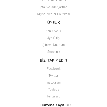
Gizlilik ve Güvenlik
İptal ve İade Şartları
Kişisel Veriler Politikası
Gönder
ÜYELİK
Yeni Üyelik
Üye Girişi
Şifremi Unuttum
Sepetiniz
BİZİ TAKİP EDİN
Facebook
Twitter
Instagram
Youtube
Pinterest
E-Bültene Kayıt Ol!