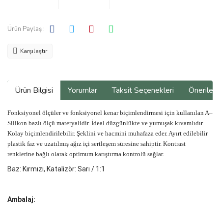
Ürün Paylaş :
Karşılaştır
Ürün Bilgisi
Yorumlar
Taksit Seçenekleri
Önerilerin
Fonksiyonel ölçüler ve fonksiyonel kenar biçimlendirmesi için kullanılan A–
Silikon bazlı ölçü materyalidir. İdeal düzgünlükte ve yumuşak kıvamlıdır.
Kolay biçimlendirilebilir. Şeklini ve hacmini muhafaza eder. Ayırt edilebilir
plastik faz ve uzatılmış ağız içi sertleşem süresine sahiptir. Kontrast
renklerine bağlı olarak optimum karıştırma kontrolü sağlar.
Baz: Kırmızı, Katalizör: Sarı / 1:1
Ambalaj: