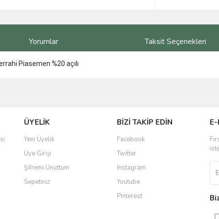
Yorumlar
Taksit Seçenekleri
errahi Piasemen %20 açılı
ve diğer konularda yetersiz gördüğünüz noktaları öneri formunu kullanarak taraf
Bu ürüne ilk yorumu siz yapın!
ÜYELİK
BİZİ TAKİP EDİN
E-
r.
Yorum Yaz
si
Yeni Üyelik
Facebook
Fır
ist
Üye Girişi
Twitter
Şifremi Unuttum
Instagram
Sepetiniz
Youtube
Pinterest
Bi