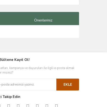
Önerileriniz
ımıza iletebilirsiniz.
Bültene Kayıt Ol!
satları, kampanya ve duyuruları ile ilgili e-posta almak
er misiniz?
EKLE
zi Takip Edin