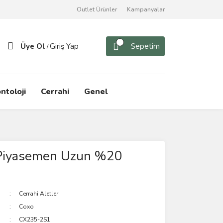
Outlet Ürünler
Kampanyalar
Üye Ol
Giriş Yap
Sepetim
/
ntoloji
Cerrahi
Genel
 Piyasemen Uzun %20
Cerrahi Aletler
Coxo
CX235-2S1