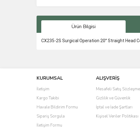
Ürün Bilgisi
CX235-2S Surgical Operation 20° Straight Head C
Bu ürünün fiyat bilgisi, resim, ürün açıklamalarında 
Görüş ve önerileriniz için teşekkür ederiz.
KURUMSAL
ALIŞVERİŞ
Ürün resmi kalitesiz, bozuk veya görüntülenemiyo
Ürün açıklamasında eksik bilgiler bulunuyor.
İletişim
Mesafeli Satış Sözleşme
Ürün bilgilerinde hatalar bulunuyor.
Kargo Takibi
Gizlilik ve Güvenlik
Ürün fiyatı diğer sitelerden daha pahalı.
Havale Bildirim Formu
İptal ve İade Şartları
Bu ürüne benzer farklı alternatifler olmalı.
Sipariş Sorgula
Kişisel Veriler Politikası
İletişim Formu