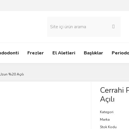
ndodonti
Frezler
El Aletleri
Başlıklar
Periodo
Uzun %20 Açılı
Cerrahi
Açılı
Kategori
Marka
Stok Kodu