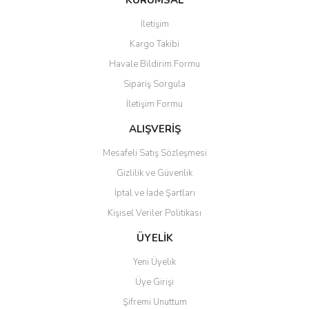
KURUMSAL
tarafımıza iletebilirsiniz.
Görüş ve önerileriniz için teşekkür ederiz.
İletişim
Yorum Yaz
Kargo Takibi
Ürün resmi kalitesiz, bozuk veya görüntülenemiyor.
Havale Bildirim Formu
Ürün açıklamasında eksik bilgiler bulunuyor.
Sipariş Sorgula
Ürün bilgilerinde hatalar bulunuyor.
İletişim Formu
Ürün fiyatı diğer sitelerden daha pahalı.
Bu ürüne benzer farklı alternatifler olmalı.
ALIŞVERİŞ
Mesafeli Satış Sözleşmesi
Gizlilik ve Güvenlik
İptal ve İade Şartları
Kişisel Veriler Politikası
Gönder
ÜYELİK
Yeni Üyelik
Üye Girişi
Şifremi Unuttum