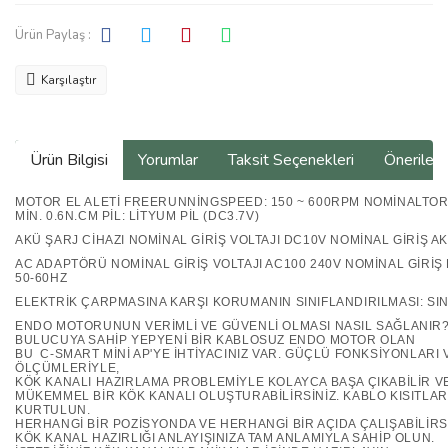
Ürün Paylaş :
Karşılaştır
Ürün Bilgisi
Yorumlar
Taksit Seçenekleri
Önerilerin
MOTOR EL ALETİ FREERUNNİNGSPEED: 150 ~ 600RPM NOMİNALTOR
MİN. 0.6N.CM PİL: LİTYUM PİL (DC3.7V)
AKÜ ŞARJ CİHAZI NOMİNAL GİRİŞ VOLTAJI DC10V NOMİNAL GİRİŞ AKI
AC ADAPTÖRÜ NOMİNAL GİRİŞ VOLTAJI AC100 240V NOMİNAL GİRİŞ
50-60HZ
ELEKTRİK ÇARPMASINA KARŞI KORUMANIN SINIFLANDIRILMASI: SIN
ENDO MOTORUNUN VERİMLİ VE GÜVENLİ OLMASI NASIL SAĞLANIR
BULUCUYA SAHİP YEPYENİ BİR KABLOSUZ ENDO MOTOR OLAN
BU
C-SMART MİNİ AP'YE
İHTİYACINIZ VAR. GÜÇLÜ FONKSİYONLARI
ÖLÇÜMLERİYLE,
KÖK KANALI HAZIRLAMA PROBLEMİYLE KOLAYCA BAŞA ÇIKABİLİR V
MÜKEMMEL BİR KÖK KANALI OLUŞTURABİLİRSİNİZ. KABLO KISITLA
KURTULUN.
HERHANGİ BİR POZİSYONDA VE HERHANGİ BİR AÇIDA ÇALIŞABİLİRS
KÖK KANAL HAZIRLIĞI ANLAYIŞINIZA TAM ANLAMIYLA SAHİP OLUN.