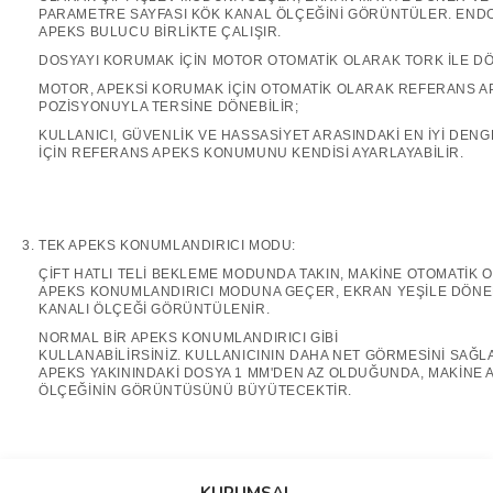
PARAMETRE SAYFASI KÖK KANAL ÖLÇEĞİNİ GÖRÜNTÜLER. END
APEKS BULUCU BİRLİKTE ÇALIŞIR.
DOSYAYI KORUMAK İÇİN MOTOR OTOMATİK OLARAK TORK İLE D
MOTOR, APEKSİ KORUMAK İÇİN OTOMATİK OLARAK REFERANS A
POZİSYONUYLA TERSİNE DÖNEBİLİR;
KULLANICI, GÜVENLİK VE HASSASİYET ARASINDAKİ EN İYİ DEN
İÇİN REFERANS APEKS KONUMUNU KENDİSİ AYARLAYABİLİR.
TEK APEKS KONUMLANDIRICI MODU:
ÇİFT HATLI TELİ BEKLEME MODUNDA TAKIN, MAKİNE OTOMATİK 
APEKS KONUMLANDIRICI MODUNA GEÇER, EKRAN YEŞİLE DÖNE
KANALI ÖLÇEĞİ GÖRÜNTÜLENİR.
NORMAL BİR APEKS KONUMLANDIRICI GİBİ
KULLANABİLİRSİNİZ. KULLANICININ DAHA NET GÖRMESİNİ SAĞLA
APEKS YAKININDAKİ DOSYA 1 MM'DEN AZ OLDUĞUNDA, MAKİNE 
ÖLÇEĞİNİN GÖRÜNTÜSÜNÜ BÜYÜTECEKTİR.
Bu ürünün fiyat bilgisi, resim, ürün açıklamalarında ve diğer
konularda yetersiz gördüğünüz noktaları öneri formunu kullanarak
Bu ürüne ilk yorumu siz yapın!