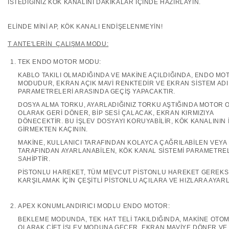
İSTEDİĞİNİZ KÖK KANALINI DAKİKALAR İÇİNDE HAZIRLAYIN.
ELİNDE MİNİ AP, KÖK KANALI ENDİŞELENMEYİN!
T
ANTE'LERİN
ÇALIŞMA MODU:
TEK ENDO MOTOR MODU:
KABLO TAKILI OLMADIĞINDA VE MAKİNE AÇILDIĞINDA, ENDO MO
MODUDUR, EKRAN AÇIK MAVİ RENKTEDİR VE EKRAN SİSTEM ADI
PARAMETRELERİ ARASINDA GEÇİŞ YAPACAKTIR.
DOSYA ALMA TORKU, AYARLADIĞINIZ TORKU AŞTIĞINDA MOTOR 
OLARAK GERİ DÖNER, BİP SESİ ÇALACAK, EKRAN KIRMIZIYA
DÖNECEKTİR. BU İŞLEV DOSYAYI KORUYABİLİR, KÖK KANALININ 
GİRMEKTEN KAÇININ.
MAKİNE, KULLANICI TARAFINDAN KOLAYCA ÇAĞRILABİLEN VEYA 
TARAFINDAN AYARLANABİLEN, KÖK KANAL SİSTEMİ PARAMETRE
SAHİPTİR.
PİSTONLU HAREKET, TÜM MEVCUT PİSTONLU HAREKET GEREKSİ
KARŞILAMAK İÇİN ÇEŞİTLİ PİSTONLU AÇILARA VE HIZLARA AYAR
APEX KONUMLANDIRICI MODLU ENDO MOTOR:
BEKLEME MODUNDA, TEK HAT TELİ TAKILDIĞINDA, MAKİNE OTOM
OLARAK ÇİFT İŞLEV MODUNA GEÇER, EKRAN MAVİYE DÖNER VE