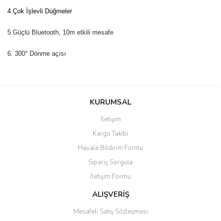
4.Çok İşlevli Düğmeler
5.Güçlü Bluetooth,
10m etkili mesafe
6.
300° Dönme açısı
Bu ürünün fiyat bilgisi, resim, ürün açıklamalarında ve diğer
konularda yetersiz gördüğünüz noktaları öneri formunu kullanarak
Bu ürüne ilk yorumu siz yapın!
KURUMSAL
tarafımıza iletebilirsiniz.
Görüş ve önerileriniz için teşekkür ederiz.
İletişim
Yorum Yaz
Kargo Takibi
Ürün resmi kalitesiz, bozuk veya görüntülenemiyor.
Havale Bildirim Formu
Ürün açıklamasında eksik bilgiler bulunuyor.
Sipariş Sorgula
Ürün bilgilerinde hatalar bulunuyor.
İletişim Formu
Ürün fiyatı diğer sitelerden daha pahalı.
Bu ürüne benzer farklı alternatifler olmalı.
ALIŞVERİŞ
Mesafeli Satış Sözleşmesi