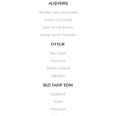
Bu ürüne benzer farklı alternatifler olmalı.
ALIŞVERİŞ
Mesafeli Satış Sözleşmesi
Gizlilik ve Güvenlik
İptal ve İade Şartları
Kişisel Veriler Politikası
Gönder
ÜYELİK
Yeni Üyelik
Üye Girişi
Şifremi Unuttum
Sepetiniz
BİZİ TAKİP EDİN
Facebook
Twitter
Instagram