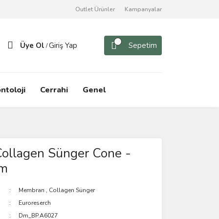
Outlet Ürünler
Kampanyalar
Üye Ol
Giriş Yap
Sepetim
/
ntoloji
Cerrahi
Genel
Collagen Sünger Cone -
cm
Membran
,
Collagen Sünger
Euroreserch
Dm_BP.A6027