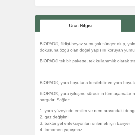
Ürün Bilgisi
BIOPAD®, fildişi-beyaz yumuşak sünger olup, yalnızc
dokusuna özgü olan doğal yapısını koruyan yumuş
BIOPAD® tek bir pakette, tek kullanımlık olarak st
BIOPAD®, yara boyutuna kesilebilir ve yara boyutun
BIOPAD®, yara iyileşme sürecinin tüm aşamalarında
sargıdır. Sağlar:
1. yara yüzeyinde emilim ve nem arasındaki den
2. gaz değişimi
3. bakteriyel enfeksiyonları önlemek için bariyer
4. tamamen yapışmaz