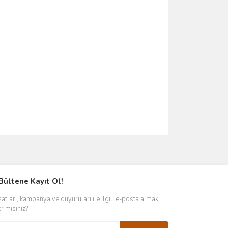
ımıza iletebilirsiniz.
Bültene Kayıt Ol!
satları, kampanya ve duyuruları ile ilgili e-posta almak
er misiniz?