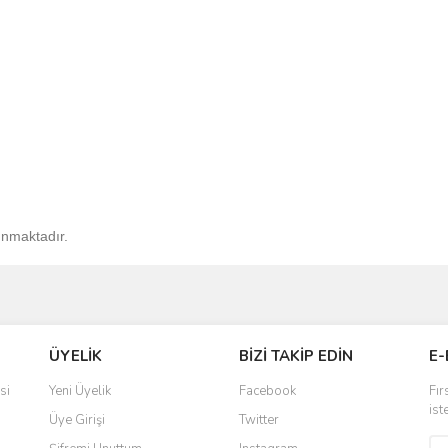
unmaktadır.
ve diğer konularda yetersiz gördüğünüz noktaları öneri formunu kullanarak taraf
Bu ürüne ilk yorumu siz yapın!
ÜYELİK
BİZİ TAKİP EDİN
E-
r.
Yorum Yaz
si
Yeni Üyelik
Facebook
Fır
ist
Üye Girişi
Twitter