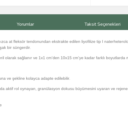
Yorumlar
Taksit Seçenekleri
a at fleksör tendonundan ekstrakte edilen liyofilize tip I naterheterolog
ak bir süngerdir.
eril olarak sağlanır ve 1x1 cm'den 10x15 cm'ye kadar farklı boyutlarda me
a ve şekline kolayca adapte edilebilir.
 aktif rol oynayan, granülasyon dokusu büyümesini uyaran ve rejeneras
ge