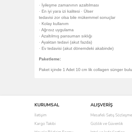
· İyileşme zamanının azaltılması
· En iyi yara izi kalitesi · Ülser
tedavisi zor olsa bile mükemmel sonuçlar
· Kolay kullanım
· Ağrısız uygulama
· Azaltılmış pansuman sıklığı
· Ayaktan tedavi (akut fazda)
· Ev tedavisi (akut dönemdeki akabinde)
Paketleme:
Paket içinde 1 Adet 10 cm lik collagen sünger bul
Bu ürünün fiyat bilgisi, resim, ürün açıklamalarında 
Görüş ve önerileriniz için teşekkür ederiz.
KURUMSAL
ALIŞVERİŞ
Ürün resmi kalitesiz, bozuk veya görüntülenemiyo
Ürün açıklamasında eksik bilgiler bulunuyor.
İletişim
Mesafeli Satış Sözleşme
Ürün bilgilerinde hatalar bulunuyor.
Kargo Takibi
Gizlilik ve Güvenlik
Ürün fiyatı diğer sitelerden daha pahalı.