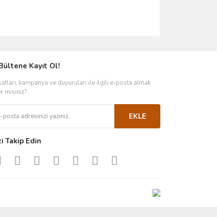
Bültene Kayıt Ol!
satları, kampanya ve duyuruları ile ilgili e-posta almak
er misiniz?
EKLE
zi Takip Edin