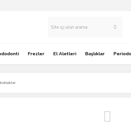
ndodonti
Frezler
El Aletleri
Başlıklar
Periodo
toktakiler