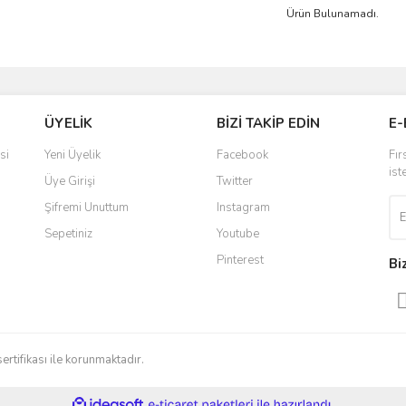
Ürün Bulunamadı.
ÜYELİK
BİZİ TAKİP EDİN
E-
si
Yeni Üyelik
Facebook
Fır
ist
Üye Girişi
Twitter
Şifremi Unuttum
Instagram
Sepetiniz
Youtube
Pinterest
Bi
sertifikası ile korunmaktadır.
ile
ideasoft
e-