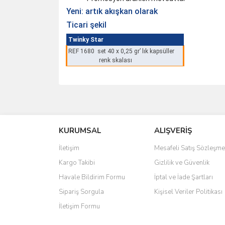
Yeni: artık akışkan olarak
Ticari şekil
Twinky Star
REF 1680
set 40 x 0,25 gr’ lık kapsüller
renk skalası
Bu ürünün fiyat bilgisi, resim, ürün açıklamalarında 
Görüş ve önerileriniz için teşekkür ederiz.
KURUMSAL
ALIŞVERİŞ
Ürün resmi kalitesiz, bozuk veya görüntülenemiyo
Ürün açıklamasında eksik bilgiler bulunuyor.
İletişim
Mesafeli Satış Sözleşme
Ürün bilgilerinde hatalar bulunuyor.
Kargo Takibi
Gizlilik ve Güvenlik
Ürün fiyatı diğer sitelerden daha pahalı.
Havale Bildirim Formu
İptal ve İade Şartları
Bu ürüne benzer farklı alternatifler olmalı.
Sipariş Sorgula
Kişisel Veriler Politikası
İletişim Formu