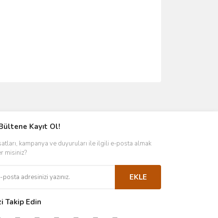
ımıza iletebilirsiniz.
Bültene Kayıt Ol!
satları, kampanya ve duyuruları ile ilgili e-posta almak
er misiniz?
EKLE
zi Takip Edin