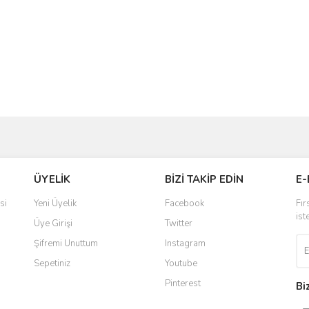
ve diğer konularda yetersiz gördüğünüz noktaları öneri formunu kullanarak taraf
Bu ürüne ilk yorumu siz yapın!
ÜYELİK
BİZİ TAKİP EDİN
E-
r.
Yorum Yaz
si
Yeni Üyelik
Facebook
Fır
ist
Üye Girişi
Twitter
Şifremi Unuttum
Instagram
Sepetiniz
Youtube
Pinterest
Bi