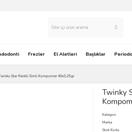
ndodonti
Frezler
El Aletleri
Başlıklar
Periodo
Twinky Star Renkli Simli Kompomer 40x0,25gr
Twinky S
Kompome
Kategori
Marka
Stok Kodu