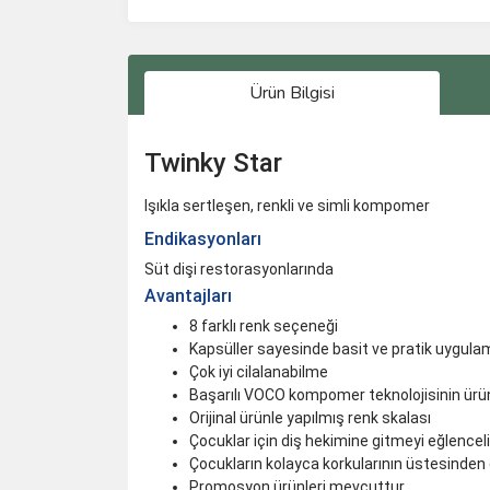
Ürün Bilgisi
Twinky Star
Işıkla sertleşen, renkli ve simli kompomer
Endikasyonları
Süt dişi restorasyonlarında
Avantajları
8 farklı renk seçeneği
Kapsüller sayesinde basit ve pratik uygula
Çok iyi cilalanabilme
Başarılı VOCO kompomer teknolojisinin ürü
Orijinal ürünle yapılmış renk skalası
Çocuklar için diş hekimine gitmeyi eğlenceli 
Çocukların kolayca korkularının üstesinden 
Promosyon ürünleri mevcuttur