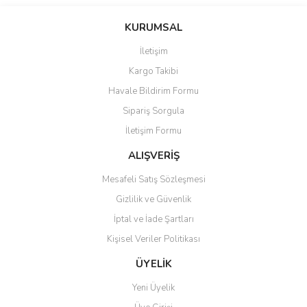
Bu ürünün fiyat bilgisi, resim, ürün açıklamalarında ve diğer
konularda yetersiz gördüğünüz noktaları öneri formunu kullanarak
Bu ürüne ilk yorumu siz yapın!
KURUMSAL
tarafımıza iletebilirsiniz.
Görüş ve önerileriniz için teşekkür ederiz.
İletişim
Yorum Yaz
Kargo Takibi
Ürün resmi kalitesiz, bozuk veya görüntülenemiyor.
Havale Bildirim Formu
Ürün açıklamasında eksik bilgiler bulunuyor.
Sipariş Sorgula
Ürün bilgilerinde hatalar bulunuyor.
İletişim Formu
Ürün fiyatı diğer sitelerden daha pahalı.
Bu ürüne benzer farklı alternatifler olmalı.
ALIŞVERİŞ
Mesafeli Satış Sözleşmesi
Gizlilik ve Güvenlik
İptal ve İade Şartları
Kişisel Veriler Politikası
Gönder
ÜYELİK
Yeni Üyelik