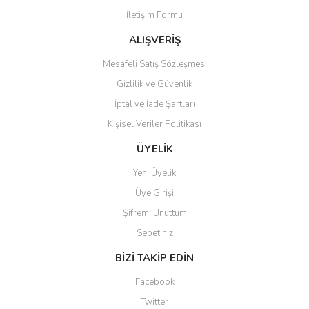
İletişim Formu
Ürün fiyatı diğer sitelerden daha pahalı.
Bu ürüne benzer farklı alternatifler olmalı.
ALIŞVERİŞ
Mesafeli Satış Sözleşmesi
Gizlilik ve Güvenlik
İptal ve İade Şartları
Kişisel Veriler Politikası
Gönder
ÜYELİK
Yeni Üyelik
Üye Girişi
Şifremi Unuttum
Sepetiniz
BİZİ TAKİP EDİN
Facebook
Twitter