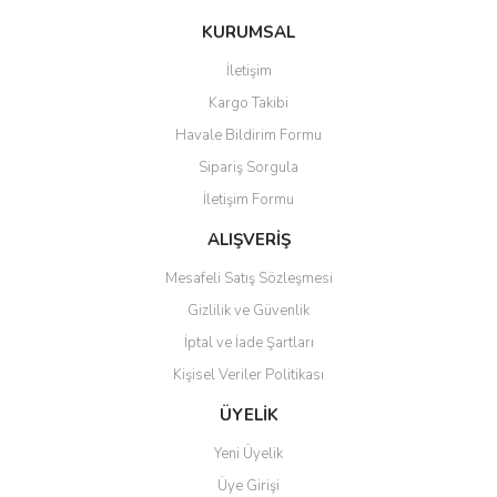
konularda yetersiz gördüğünüz noktaları öneri formunu kullanarak
Bu ürüne ilk yorumu siz yapın!
KURUMSAL
tarafımıza iletebilirsiniz.
Görüş ve önerileriniz için teşekkür ederiz.
İletişim
Yorum Yaz
Kargo Takibi
Ürün resmi kalitesiz, bozuk veya görüntülenemiyor.
Havale Bildirim Formu
Ürün açıklamasında eksik bilgiler bulunuyor.
Sipariş Sorgula
Ürün bilgilerinde hatalar bulunuyor.
İletişim Formu
Ürün fiyatı diğer sitelerden daha pahalı.
Bu ürüne benzer farklı alternatifler olmalı.
ALIŞVERİŞ
Mesafeli Satış Sözleşmesi
Gizlilik ve Güvenlik
İptal ve İade Şartları
Kişisel Veriler Politikası
Gönder
ÜYELİK
Yeni Üyelik
Üye Girişi