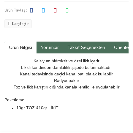
Ürün Paylaş :
Karşılaştır
Ürün Bilgisi
Yorumlar
Taksit Seçenekleri
Önerilerin
Kalsiyum hidroksit ve özel likit içerir
Likidi kendinden damlalıklı şişede bulunmaktadır
Kanal tedavisinde geçici kanal patı olalak kullabilir
Radyoopaktır
Toz ve likit karıştırıldığında kanala lentilo ile uygulanabilir
Paketleme:
10gr TOZ &
10gr LİKİT
Bu ürünün fiyat bilgisi, resim, ürün açıklamalarında ve diğer