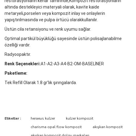
restorasyonların kenar tamirinde,
Kompozit restorasyonların
altında destekleyici materyali olarak, kavite kaide
metaryeli,porselen veya kompozit inlay ve onlaylerin
yapıştırılmasında ve pulpa örtücü olarak
kullanılır.
Üstün cila retansiyonu ve renk uyumu sağlar.
Optimal partikül büyüklüğü sayesinde üstün polisajlanabilme
özelliği vardır.
Radyoopaktır.
Renk Seçenekleri:
A1-A2-A3-A4-B2-OM-BASELİNER
Paketleme:
Tek Refill Olarak 1.8 gr’lık şırıngalarda.
Bu ürünün fiyat bilgisi, resim, ürün açıklamalarında ve diğer
Etiketler :
heraeus kulzer
kulzer kompozit
konularda yetersiz gördüğünüz noktaları öneri formunu kullanarak
Bu ürüne ilk yorumu siz yapın!
charisma opal flow kompozit
akışkan kompozit
tarafımıza iletebilirsiniz.
Görüş ve önerileriniz için teşekkür ederiz.
akışkan kompozit dolgu markaları