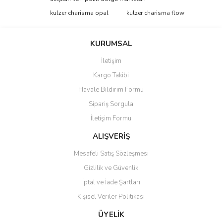
kulzer charisma opal
kulzer charisma flow
Yorum Yaz
Ürün resmi kalitesiz, bozuk veya görüntülenemiyor.
Ürün açıklamasında eksik bilgiler bulunuyor.
KURUMSAL
Ürün bilgilerinde hatalar bulunuyor.
İletişim
Ürün fiyatı diğer sitelerden daha pahalı.
Kargo Takibi
Bu ürüne benzer farklı alternatifler olmalı.
Havale Bildirim Formu
Sipariş Sorgula
İletişim Formu
ALIŞVERİŞ
Gönder
Mesafeli Satış Sözleşmesi
Gizlilik ve Güvenlik
İptal ve İade Şartları
Kişisel Veriler Politikası
ÜYELİK