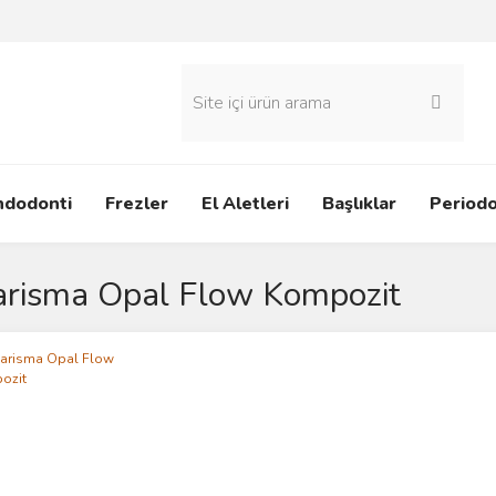
ndodonti
Frezler
El Aletleri
Başlıklar
Periodo
risma Opal Flow Kompozit