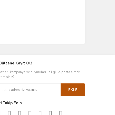
Bültene Kayıt Ol!
satları, kampanya ve duyuruları ile ilgili e-posta almak
er misiniz?
EKLE
zi Takip Edin