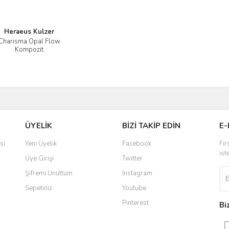
Heraeus Kulzer
Charisma Opal Flow
İncele
Kompozit
ÜYELİK
BİZİ TAKİP EDİN
E-
si
Yeni Üyelik
Facebook
Fır
ist
Üye Girişi
Twitter
Şifremi Unuttum
Instagram
Sepetiniz
Youtube
Pinterest
Bi