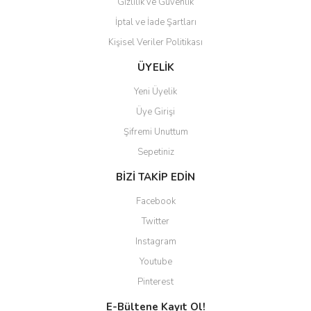
Gizlilik ve Güvenlik
İptal ve İade Şartları
Kişisel Veriler Politikası
Gönder
ÜYELİK
Yeni Üyelik
Üye Girişi
Şifremi Unuttum
Sepetiniz
BİZİ TAKİP EDİN
Facebook
Twitter
Instagram
Youtube
Pinterest
E-Bültene Kayıt Ol!