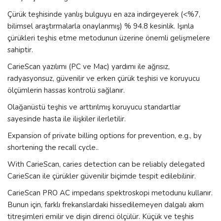
Çürük teşhisinde yanlış bulguyu en aza indirgeyerek (<%7,
bilimsel araştırmalarla onaylanmış) % 94.8 kesinlik. Işınla
çürükleri teşhis etme metodunun üzerine önemli gelişmelere
sahiptir.
CarieScan yazılımı (PC ve Mac) yardımı ile ağrısız,
radyasyonsuz, güvenilir ve erken çürük teşhisi ve koruyucu
ölçümlerin hassas kontrolü sağlanır.
Olağanüstü teşhis ve arttırılmış koruyucu standartlar
sayesinde hasta ile ilişkiler ilerletilir.
Expansion of private billing options for prevention, e.g., by
shortening the recall cycle..
With CarieScan, caries detection can be reliably delegated
CarieScan ile çürükler güvenilir biçimde tespit edilebilinir.
CarieScan PRO AC impedans spektroskopi metodunu kullanır.
Bunun için, farklı frekanslardaki hissedilemeyen dalgalı akım
titreşimleri emilir ve dişin direnci ölçülür. Küçük ve teşhis