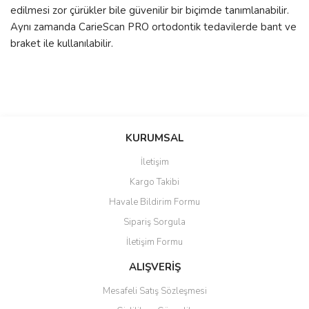
edilmesi zor çürükler bile güvenilir bir biçimde tanımlanabilir.
Aynı zamanda CarieScan PRO ortodontik tedavilerde bant ve
braket ile kullanılabilir.
Bu ürünün fiyat bilgisi, resim, ürün açıklamalarında ve diğer
konularda yetersiz gördüğünüz noktaları öneri formunu kullanarak
Bu ürüne ilk yorumu siz yapın!
KURUMSAL
tarafımıza iletebilirsiniz.
Görüş ve önerileriniz için teşekkür ederiz.
İletişim
Yorum Yaz
Kargo Takibi
Ürün resmi kalitesiz, bozuk veya görüntülenemiyor.
Havale Bildirim Formu
Ürün açıklamasında eksik bilgiler bulunuyor.
Sipariş Sorgula
Ürün bilgilerinde hatalar bulunuyor.
İletişim Formu
Ürün fiyatı diğer sitelerden daha pahalı.
Bu ürüne benzer farklı alternatifler olmalı.
ALIŞVERİŞ
Mesafeli Satış Sözleşmesi