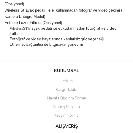
(Opsiyonel)
Wireless St ayak pedalı ile el kullanmadan fotoğraf ve video çekimi (
Kamera Entegre Model)
Entegre Lazer Filtresi (Opsiyonel)
ayak pedalı ile el kullanmadan fotoğraf ve video
WirelessST®
kullanımı
Fotoğraf ve video kayıtlarında kesintisiz güç seçeneği
Ethernet bağlantısı ile bilgisayar yönetimi
Bu ürünün fiyat bilgisi, resim, ürün açıklamalarında ve diğer
konularda yetersiz gördüğünüz noktaları öneri formunu kullanarak
Bu ürüne ilk yorumu siz yapın!
KURUMSAL
tarafımıza iletebilirsiniz.
Görüş ve önerileriniz için teşekkür ederiz.
İletişim
Yorum Yaz
Kargo Takibi
Ürün resmi kalitesiz, bozuk veya görüntülenemiyor.
Havale Bildirim Formu
Ürün açıklamasında eksik bilgiler bulunuyor.
Sipariş Sorgula
Ürün bilgilerinde hatalar bulunuyor.
İletişim Formu
Ürün fiyatı diğer sitelerden daha pahalı.
Bu ürüne benzer farklı alternatifler olmalı.
ALIŞVERİŞ