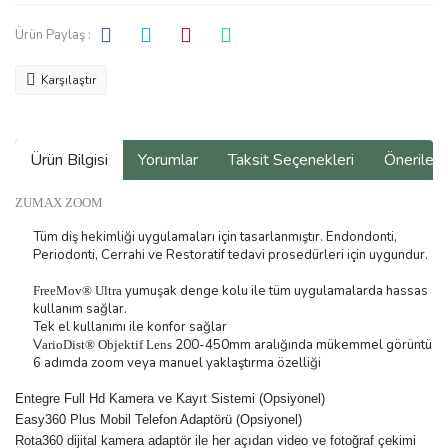
Ürün Paylaş :
Karşılaştır
Ürün Bilgisi
Yorumlar
Taksit Seçenekleri
Önerilerin
ZUMAX ZOOM
Tüm diş hekimliği uygulamaları için tasarlanmıştır. Endondonti,
Periodonti, Cerrahi ve Restoratif tedavi prosedürleri için uygundur.
yumuşak denge kolu ile tüm uygulamalarda hassas
FreeMov® Ultra
kullanım sağlar.
Tek el kullanımı ile konfor sağlar
V
200-450mm aralığında mükemmel görüntü
arioDist® Objektif Lens
6 adımda zoom veya manuel yaklaştırma özelliği
Entegre Full Hd Kamera ve Kayıt Sistemi (Opsiyonel)
Easy360 Plus Mobil Telefon Adaptörü (Opsiyonel)
Rota360 dijital kamera adaptör ile her açıdan video ve fotoğraf çekimi