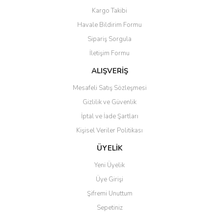
Yorum Yaz
Kargo Takibi
Ürün resmi kalitesiz, bozuk veya görüntülenemiyor.
Havale Bildirim Formu
Ürün açıklamasında eksik bilgiler bulunuyor.
Sipariş Sorgula
Ürün bilgilerinde hatalar bulunuyor.
İletişim Formu
Ürün fiyatı diğer sitelerden daha pahalı.
Bu ürüne benzer farklı alternatifler olmalı.
ALIŞVERİŞ
Mesafeli Satış Sözleşmesi
Gizlilik ve Güvenlik
İptal ve İade Şartları
Kişisel Veriler Politikası
Gönder
ÜYELİK
Yeni Üyelik
Üye Girişi
Şifremi Unuttum
Sepetiniz