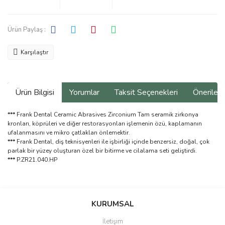
Ürün Paylaş :
Karşılaştır
Ürün Bilgisi
Yorumlar
Taksit Seçenekleri
Önerilerin
***
Frank Dental Ceramic Abrasives Zirconium Tam seramik zirkonya
kronları, köprüleri ve diğer restorasyonları işlemenin özü, kaplamanın
ufalanmasını ve mikro çatlakları önlemektir.
***
Frank Dental, diş teknisyenleri ile işbirliği içinde benzersiz, doğal, çok
parlak bir yüzey oluşturan özel bir bitirme ve cilalama seti geliştirdi.
***
P.ZR21.040.HP
Bu ürünün fiyat bilgisi, resim, ürün açıklamalarında ve diğer
konularda yetersiz gördüğünüz noktaları öneri formunu kullanarak
Bu ürüne ilk yorumu siz yapın!
KURUMSAL
tarafımıza iletebilirsiniz.
Görüş ve önerileriniz için teşekkür ederiz.
İletişim