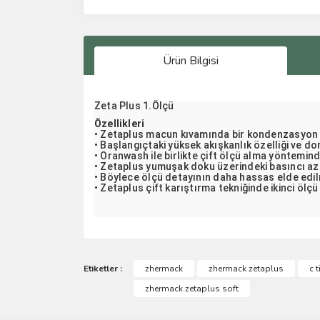
Ürün Bilgisi
Zeta Plus 1.Ölçü
Özellikleri
• Zetaplus macun kıvamında bir kondenzasyon 
• Başlangıçtaki yüksek akışkanlık özelliği ve d
• Oranwash ile birlikte çift ölçü alma yöntemind
• Zetaplus yumuşak doku üzerindeki basıncı aza
• Böylece ölçü detayının daha hassas elde edil
• Zetaplus çift karıştırma tekniğinde ikinci öl
Bu ürünün fiyat bilgisi, resim, ürün açıklamalarında 
Görüş ve önerileriniz için teşekkür ederiz.
Etiketler :
zhermack
zhermack zetaplus
c 
zhermack zetaplus soft
Ürün resmi kalitesiz, bozuk veya görüntülenemiyo