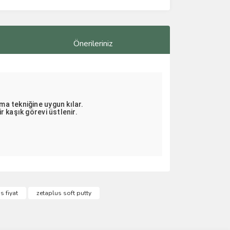
Önerileriniz
ma tekniğine uygun kılar.
r kaşık görevi üstlenir.
ımıza iletebilirsiniz.
s fiyat
zetaplus soft putty