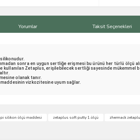
Yorumlar
Taksit Seçenekleri
silikonudur.
onmadan sonra en uygun sertliğe erişmesi bu ürünü her türlü ölçü al
e kullanılan Zetaplus, erişilebilecek sertliği sayesinde mükemmel bi
ltır.
mesine olanak tanır.
çü maddesinin vizkozitesine uyum sağlar.
ve diğer konularda yetersiz gördüğünüz noktaları öneri formunu kullanarak taraf
tipi silikon ölçü maddesi
zetaplus soft putty 1.ölçü
zhermack zetaplu
Bu ürüne ilk yorumu siz yapın!
r.