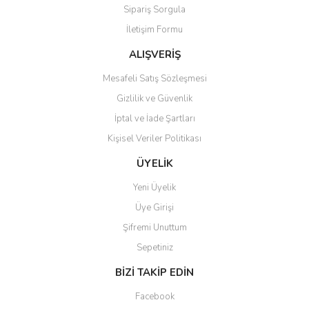
Sipariş Sorgula
Bu ürüne benzer farklı alternatifler olmalı.
İletişim Formu
ALIŞVERİŞ
Mesafeli Satış Sözleşmesi
Gizlilik ve Güvenlik
Gönder
İptal ve İade Şartları
Kişisel Veriler Politikası
ÜYELİK
Yeni Üyelik
Üye Girişi
Şifremi Unuttum
Sepetiniz
BİZİ TAKİP EDİN
Facebook