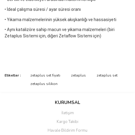
• İdeal çalışma süresi / ayar süresi oranı
• Yıkama malzemelerinin yüksek akışkanlığı ve hassasiyeti
• Aynı katalizöre sahip macun ve yıkama malzemeleri (biri
Zetaplus Sistemi için, diğeri Zetaflow Sistemi için)
Bu ürünün fiyat bilgisi, resim, ürün açıklamalarında ve diğer
Etiketler :
zetaplus set fiyatı
zetaplus
zetaplus set
konularda yetersiz gördüğünüz noktaları öneri formunu kullanarak
Bu ürüne ilk yorumu siz yapın!
zetaplus silikon
tarafımıza iletebilirsiniz.
Görüş ve önerileriniz için teşekkür ederiz.
Yorum Yaz
KURUMSAL
Ürün resmi kalitesiz, bozuk veya görüntülenemiyor.
İletişim
Ürün açıklamasında eksik bilgiler bulunuyor.
Kargo Takibi
Ürün bilgilerinde hatalar bulunuyor.
Havale Bildirim Formu
Ürün fiyatı diğer sitelerden daha pahalı.