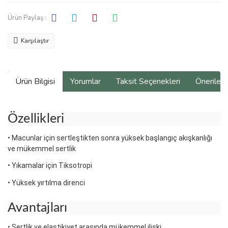
Ürün Paylaş :
Karşılaştır
Ürün Bilgisi
Yorumlar
Taksit Seçenekleri
Önerilerin
Özellikleri
• Macunlar için sertleştikten sonra yüksek başlangıç ​​akışkanlığı
ve mükemmel sertlik
• Yıkamalar için Tiksotropi
• Yüksek yırtılma direnci
Avantajları
• Sertlik ve elastikiyet arasında mükemmel ilişki