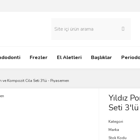
ndodonti
Frezler
El Aletleri
Başlıklar
Periodo
en ve Kompozit Cila Seti 3'lü - Piyasemen
Yıldız P
Seti 3'l
Kategori
Marka
Stok Kodu