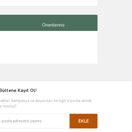
Önerileriniz
ımıza iletebilirsiniz.
Bültene Kayıt Ol!
satları, kampanya ve duyuruları ile ilgili e-posta almak
er misiniz?
EKLE