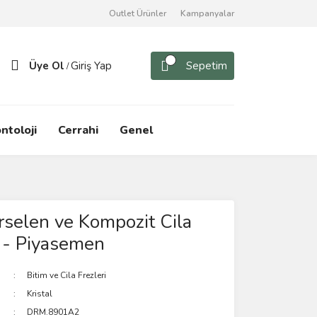
Outlet Ürünler
Kampanyalar
Üye Ol
Giriş Yap
Sepetim
/
ntoloji
Cerrahi
Genel
orselen ve Kompozit Cila
ü - Piyasemen
Bitim ve Cila Frezleri
Kristal
DRM.8901A2