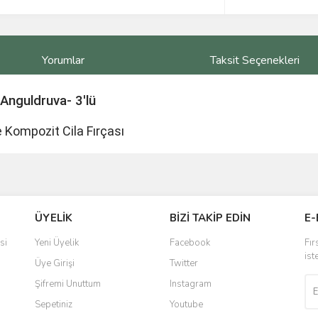
Yorumlar
Taksit Seçenekleri
 Anguldruva- 3'lü
 Kompozit Cila Fırçası
ve diğer konularda yetersiz gördüğünüz noktaları öneri formunu kullanarak taraf
Bu ürüne ilk yorumu siz yapın!
ÜYELİK
BİZİ TAKİP EDİN
E-
r.
Yorum Yaz
si
Yeni Üyelik
Facebook
Fır
ist
Üye Girişi
Twitter
Şifremi Unuttum
Instagram
Sepetiniz
Youtube