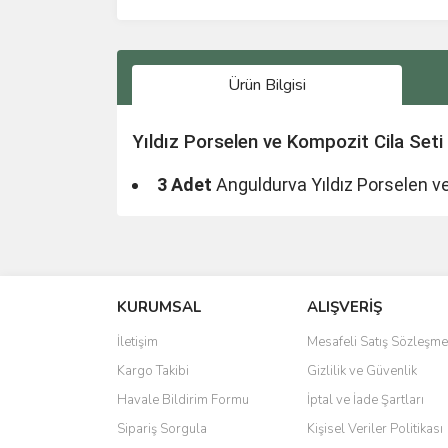
Ürün Bilgisi
Yıldız Porselen ve Kompozit Cila Seti
3 Adet
Anguldurva Yıldız Porselen ve
Bu ürünün fiyat bilgisi, resim, ürün açıklamalarında 
Görüş ve önerileriniz için teşekkür ederiz.
KURUMSAL
ALIŞVERİŞ
Ürün resmi kalitesiz, bozuk veya görüntülenemiyo
Ürün açıklamasında eksik bilgiler bulunuyor.
İletişim
Mesafeli Satış Sözleşme
Ürün bilgilerinde hatalar bulunuyor.
Kargo Takibi
Gizlilik ve Güvenlik
Ürün fiyatı diğer sitelerden daha pahalı.
Havale Bildirim Formu
İptal ve İade Şartları
Bu ürüne benzer farklı alternatifler olmalı.
Sipariş Sorgula
Kişisel Veriler Politikası