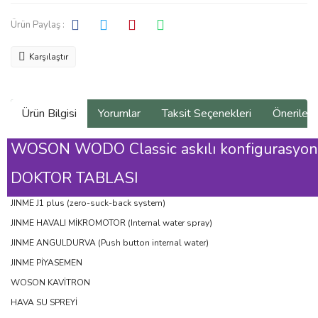
Ürün Paylaş :
Karşılaştır
Ürün Bilgisi
Yorumlar
Taksit Seçenekleri
Önerilerin
WOSON WODO Classic askılı konfigurasyon
DOKTOR TABLASI
JINME J1 plus (zero-suck-back system)
JINME HAVALI MİKROMOTOR (Internal water spray)
JINME ANGULDURVA (Push button internal water)
JINME PİYASEMEN
WOSON KAVİTRON
HAVA SU SPREYİ