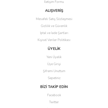
İletişim Formu
Ürün fiyatı diğer sitelerden daha pahalı.
Bu ürüne benzer farklı alternatifler olmalı.
ALIŞVERİŞ
Mesafeli Satış Sözleşmesi
Gizlilik ve Güvenlik
İptal ve İade Şartları
Kişisel Veriler Politikası
Gönder
ÜYELİK
Yeni Üyelik
Üye Girişi
Şifremi Unuttum
Sepetiniz
BİZİ TAKİP EDİN
Facebook
Twitter