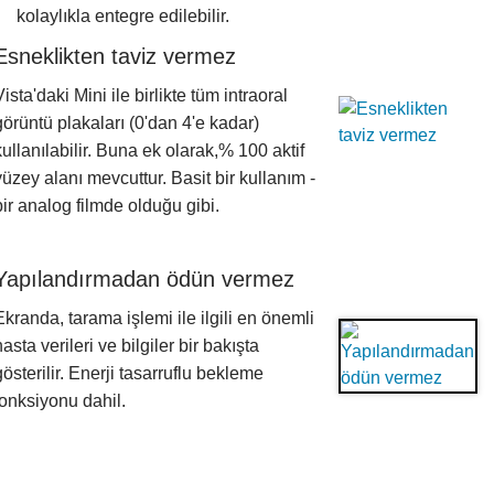
kolaylıkla entegre edilebilir.
Esneklikten taviz vermez
Vista'daki Mini ile birlikte tüm intraoral
görüntü plakaları (0'dan 4'e kadar)
kullanılabilir. Buna ek olarak,% 100 aktif
yüzey alanı mevcuttur. Basit bir kullanım -
bir analog filmde olduğu gibi.
Yapılandırmadan ödün vermez
Ekranda, tarama işlemi ile ilgili en önemli
hasta verileri ve bilgiler bir bakışta
gösterilir. Enerji tasarruflu bekleme
fonksiyonu dahil.