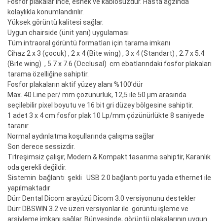
Fosfor plakalar ince, esnek ve kablosuzdur. Hasta ağzında
kolaylıkla konumlandırılır.
Yüksek görüntü kalitesi sağlar.
Uygun chairside (ünit yanı) uygulaması
Tüm intraoral görüntü formatları için tarama imkanı
Cihaz 2 x 3 (çocuk) , 2 x 4 (Bite wing) , 3 x 4 (Standart) , 2.7 x 5.4
(Bite wing) , 5.7 x 7.6 (Occlusal) cm ebatlarındaki fosfor plakaları
tarama özelliğine sahiptir.
Fosfor plakaların aktif yüzey alanı %100’dür
Max. 40 Line per/ mm çözünürlük, 12,5 ile 50 µm arasında
seçilebilir pixel boyutu ve 16 bit gri düzey bölgesine sahiptir.
1 adet 3 x 4 cm fosfor plak 10 Lp/mm çözünürlükte 8 saniyede
taranır.
Normal aydınlatma koşullarında çalışma sağlar
Son derece sessizdir.
Titreşimsiz çalışır, Modern & Kompakt tasarıma sahiptir, Karanlık
oda gerekli değildir.
Sistemin bağlantı şekli USB 2.0 bağlantı portu yada ethernet ile
yapılmaktadır
Dürr Dental Dicom arayüzü Dicom 3.0 versiyonunu destekler
Dürr DBSWIN 3.2 ve üzeri versiyonlar ile görüntü işleme ve
arşivleme imkanı sağlar. Bünyesinde, görüntü plakalarının uygun