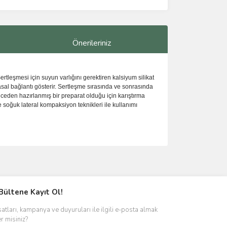
Önerileriniz
.Sertleşmesi için suyun varlığını gerektiren kalsiyum silikat
asal bağlantı gösterir. Sertleşme sırasında ve sonrasında
nceden hazırlanmış bir preparat olduğu için karıştırma
e soğuk lateral kompaksiyon teknikleri ile kullanımı
ımıza iletebilirsiniz.
Bültene Kayıt Ol!
satları, kampanya ve duyuruları ile ilgili e-posta almak
er misiniz?