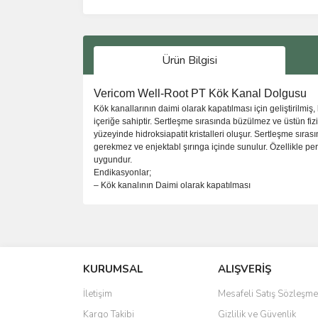
Ürün Bilgisi
Vericom Well-Root PT Kök Kanal Dolgusu
Kök kanallarının daimi olarak kapatılması için geliştirilmiş, 
içeriğe sahiptir. Sertleşme sırasında büzülmez ve üstün fiz
yüzeyinde hidroksiapatit kristalleri oluşur. Sertleşme sıra
gerekmez ve enjektabl şırınga içinde sunulur. Özellikle perf
uygundur.
Endikasyonlar;
– Kök kanalının Daimi olarak kapatılması
Bu ürünün fiyat bilgisi, resim, ürün açıklamalarında 
Görüş ve önerileriniz için teşekkür ederiz.
KURUMSAL
ALIŞVERİŞ
Ürün resmi kalitesiz, bozuk veya görüntülenemiyo
Ürün açıklamasında eksik bilgiler bulunuyor.
İletişim
Mesafeli Satış Sözleşme
Ürün bilgilerinde hatalar bulunuyor.
Kargo Takibi
Gizlilik ve Güvenlik