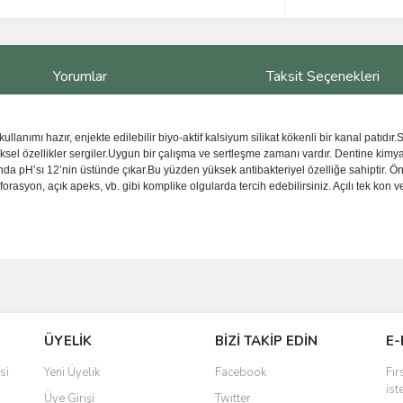
Yorumlar
Taksit Seçenekleri
kullanımı hazır, enjekte edilebilir biyo-aktif kalsiyum silikat kökenli bir kanal patıdır
iksel özellikler sergiler.Uygun bir çalışma ve sertleşme zamanı vardır. Dentine kimy
sında pH’sı 12’nin üstünde çıkar.Bu yüzden yüksek antibakteriyel özelliğe sahiptir. Ö
orasyon, açık apeks, vb. gibi komplike olgularda tercih edebilirsiniz. Açılı tek kon v
ve diğer konularda yetersiz gördüğünüz noktaları öneri formunu kullanarak taraf
Bu ürüne ilk yorumu siz yapın!
ÜYELİK
BİZİ TAKİP EDİN
E-
r.
Yorum Yaz
si
Yeni Üyelik
Facebook
Fır
ist
Üye Girişi
Twitter