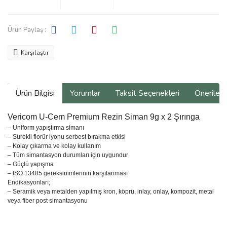
Ürün Paylaş :
Karşılaştır
Ürün Bilgisi
Yorumlar
Taksit Seçenekleri
Önerilerin
Vericom U-Cem Premium Rezin Siman 9g x 2 Şırınga
– Uniform yapıştırma simanı
– Sürekli florür iyonu serbest bırakma etkisi
– Kolay çıkarma ve kolay kullanım
– Tüm simantasyon durumları için uygundur
– Güçlü yapışma
– ISO 13485 gereksinimlerinin karşılanması
Endikasyonları;
– Seramik veya metalden yapılmış kron, köprü, inlay, onlay, kompozit, metal
veya fiber post simantasyonu
Bu ürünün fiyat bilgisi, resim, ürün açıklamalarında ve diğer