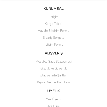
konularda yetersiz gördüğünüz noktaları öneri formunu kullanarak
Bu ürüne ilk yorumu siz yapın!
KURUMSAL
tarafımıza iletebilirsiniz.
Görüş ve önerileriniz için teşekkür ederiz.
İletişim
Yorum Yaz
Kargo Takibi
Ürün resmi kalitesiz, bozuk veya görüntülenemiyor.
Havale Bildirim Formu
Ürün açıklamasında eksik bilgiler bulunuyor.
Sipariş Sorgula
Ürün bilgilerinde hatalar bulunuyor.
İletişim Formu
Ürün fiyatı diğer sitelerden daha pahalı.
Bu ürüne benzer farklı alternatifler olmalı.
ALIŞVERİŞ
Mesafeli Satış Sözleşmesi
Gizlilik ve Güvenlik
İptal ve İade Şartları
Kişisel Veriler Politikası
Gönder
ÜYELİK
Yeni Üyelik
Üye Girişi