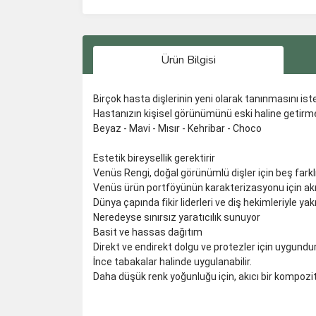
Ürün Bilgisi
Birçok hasta dişlerinin yeni olarak tanınmasını is
Hastanızın kişisel görünümünü eski haline getirme
Beyaz - Mavi - Mısır - Kehribar - Choco
Estetik bireysellik gerektirir
Venüs Rengi, doğal görünümlü dişler için beş fark
Venüs ürün portföyünün karakterizasyonu için a
Dünya çapında fikir liderleri ve diş hekimleriyle yakın
Neredeyse sınırsız yaratıcılık sunuyor
Basit ve hassas dağıtım
Direkt ve endirekt dolgu ve protezler için uygundu
İnce tabakalar halinde uygulanabilir.
Daha düşük renk yoğunluğu için, akıcı bir kompozit i