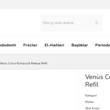
ndodonti
Frezler
El Aletleri
Başlıklar
Periodo
Venüs Color Kompozit Makyaj Refil
Venüs C
Refil
Kategori
Marka
Stok Kodu