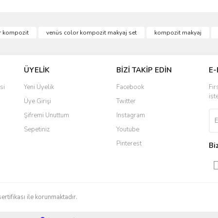
ve diğer konularda yetersiz gördüğünüz noktaları öneri formunu kullanarak taraf
or kompozit
venüs color kompozit makyaj set
kompozit makyaj
Bu ürüne ilk yorumu siz yapın!
r.
Yorum Yaz
ÜYELİK
BİZİ TAKİP EDİN
E-
si
Yeni Üyelik
Facebook
Fır
ist
Üye Girişi
Twitter
Şifremi Unuttum
Instagram
Sepetiniz
Youtube
Pinterest
Bi
Gönder
sertifikası ile korunmaktadır.