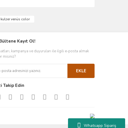
ımıza iletebilirsiniz.
kulzer venüs color
Bültene Kayıt Ol!
satları, kampanya ve duyuruları ile ilgili e-posta almak
er misiniz?
EKLE
zi Takip Edin
Whatsapp Sipariş