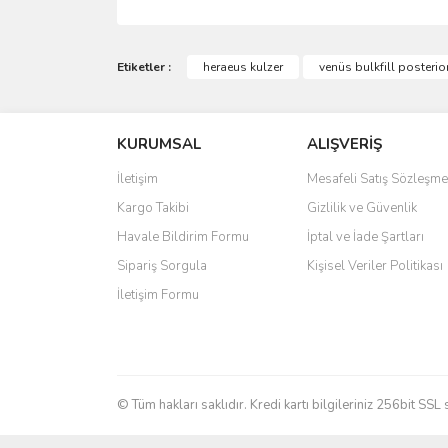
Bu ürünün fiyat bilgisi, resim, ürün açıklamalarında 
Görüş ve önerileriniz için teşekkür ederiz.
Etiketler :
heraeus kulzer
venüs bulkfill posteri
Ürün resmi kalitesiz, bozuk veya görüntülenemiyo
KURUMSAL
ALIŞVERİŞ
Ürün açıklamasında eksik bilgiler bulunuyor.
Ürün bilgilerinde hatalar bulunuyor.
İletişim
Mesafeli Satış Sözleşme
Ürün fiyatı diğer sitelerden daha pahalı.
Kargo Takibi
Gizlilik ve Güvenlik
Bu ürüne benzer farklı alternatifler olmalı.
Havale Bildirim Formu
İptal ve İade Şartları
Sipariş Sorgula
Kişisel Veriler Politikası
İletişim Formu
© Tüm hakları saklıdır. Kredi kartı bilgileriniz 256bit SSL 