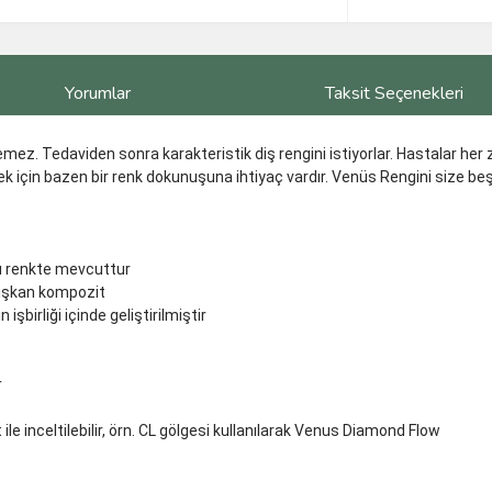
Yorumlar
Taksit Seçenekleri
temez. Tedaviden sonra karakteristik diş rengini istiyorlar. Hastalar her
k için bazen bir renk dokunuşuna ihtiyaç vardır. Venüs Rengini size beş
lı renkte mevcuttur
kışkan kompozit
 işbirliği içinde geliştirilmiştir
r
le inceltilebilir, örn. CL gölgesi kullanılarak Venus Diamond Flow