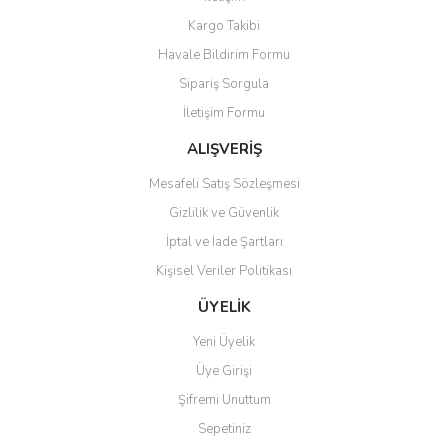
Ürün bilgilerinde hatalar bulunuyor.
Kargo Takibi
Ürün fiyatı diğer sitelerden daha pahalı.
Havale Bildirim Formu
Bu ürüne benzer farklı alternatifler olmalı.
Sipariş Sorgula
İletişim Formu
ALIŞVERİŞ
Mesafeli Satış Sözleşmesi
Gönder
Gizlilik ve Güvenlik
İptal ve İade Şartları
Kişisel Veriler Politikası
ÜYELİK
Yeni Üyelik
Üye Girişi
Şifremi Unuttum
Sepetiniz