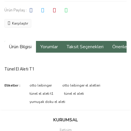
Ürün Paylaş :
Karşılaştır
Ürün Bilgisi
Yorumlar
Taksit Seçenekleri
Önerilerin
Tünel El Aleti T1
Bu ürünün fiyat bilgisi, resim, ürün açıklamalarında ve diğer
Etiketler :
otto leibinger
otto leibinger el aletleri
konularda yetersiz gördüğünüz noktaları öneri formunu kullanarak
Bu ürüne ilk yorumu siz yapın!
tünel el aleti t1
tünel el aleti
tarafımıza iletebilirsiniz.
Görüş ve önerileriniz için teşekkür ederiz.
yumuşak doku el aleti
Yorum Yaz
Ürün resmi kalitesiz, bozuk veya görüntülenemiyor.
KURUMSAL
Ürün açıklamasında eksik bilgiler bulunuyor.
İletişim