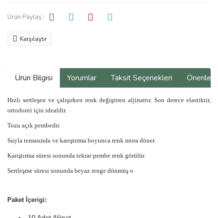
Ürün Paylaş :
Karşılaştır
Ürün Bilgisi
Yorumlar
Taksit Seçenekleri
Önerilerin
Hızlı sertleşen ve çalışırken renk değiştiren alji­nattır. Son derece elastiktir,
ortodonti için idealdir.
Tozu açık pembedir.
Suyla temasında ve karıştırma boyunca renk mora döner.
Karıştırma süresi sonunda tekrar pembe renk gö­rülür.
Sertleşme süresi sonunda beyaz renge dönmüş o
Paket İçerigi:
10 Adet Aljinat