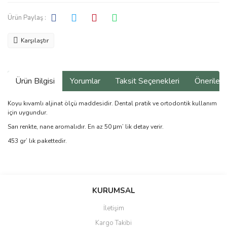
Ürün Paylaş :
Karşılaştır
Ürün Bilgisi
Yorumlar
Taksit Seçenekleri
Önerilerin
Koyu kıvamlı aljinat ölçü maddesidir. Dental pratik ve ortodontik kullanım
için uygundur.
Sarı renkte, nane aromalıdır. En az 50 μm’ lik de­tay verir.
453 gr’ lık pakettedir.
Bu ürünün fiyat bilgisi, resim, ürün açıklamalarında ve diğer
konularda yetersiz gördüğünüz noktaları öneri formunu kullanarak
Bu ürüne ilk yorumu siz yapın!
KURUMSAL
tarafımıza iletebilirsiniz.
Görüş ve önerileriniz için teşekkür ederiz.
İletişim
Yorum Yaz
Kargo Takibi
Ürün resmi kalitesiz, bozuk veya görüntülenemiyor.