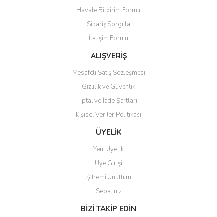
Havale Bildirim Formu
Ürün açıklamasında eksik bilgiler bulunuyor.
Sipariş Sorgula
Ürün bilgilerinde hatalar bulunuyor.
İletişim Formu
Ürün fiyatı diğer sitelerden daha pahalı.
Bu ürüne benzer farklı alternatifler olmalı.
ALIŞVERİŞ
Mesafeli Satış Sözleşmesi
Gizlilik ve Güvenlik
İptal ve İade Şartları
Kişisel Veriler Politikası
Gönder
ÜYELİK
Yeni Üyelik
Üye Girişi
Şifremi Unuttum
Sepetiniz
BİZİ TAKİP EDİN