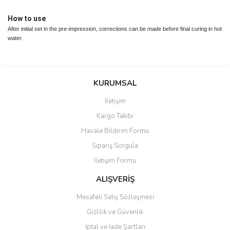
How to use
After initial set in the pre-impression, corrections can be made before final curing in hot
water.
Bu ürünün fiyat bilgisi, resim, ürün açıklamalarında ve diğer
konularda yetersiz gördüğünüz noktaları öneri formunu kullanarak
Bu ürüne ilk yorumu siz yapın!
KURUMSAL
tarafımıza iletebilirsiniz.
Görüş ve önerileriniz için teşekkür ederiz.
İletişim
Yorum Yaz
Kargo Takibi
Ürün resmi kalitesiz, bozuk veya görüntülenemiyor.
Havale Bildirim Formu
Ürün açıklamasında eksik bilgiler bulunuyor.
Sipariş Sorgula
Ürün bilgilerinde hatalar bulunuyor.
İletişim Formu
Ürün fiyatı diğer sitelerden daha pahalı.
Bu ürüne benzer farklı alternatifler olmalı.
ALIŞVERİŞ
Mesafeli Satış Sözleşmesi
Gizlilik ve Güvenlik
İptal ve İade Şartları