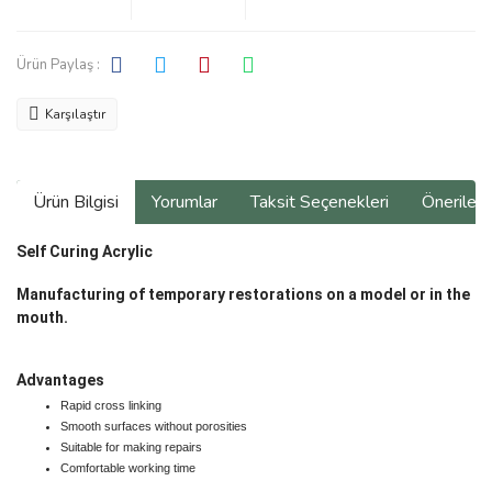
Ürün Paylaş :
Karşılaştır
Ürün Bilgisi
Yorumlar
Taksit Seçenekleri
Önerilerin
Self Curing Acrylic
Manufacturing of temporary restorations on a model or in the
mouth.
Advantages
Rapid cross linking
Smooth surfaces without porosities
Suitable for making repairs
Comfortable working time