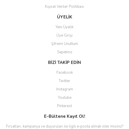
Kişisel Veriler Politikası
Gönder
ÜYELİK
Yeni Üyelik
Üye Girişi
Şifremi Unuttum
Sepetiniz
BİZİ TAKİP EDİN
Facebook
Twitter
Instagram
Youtube
Pinterest
E-Bültene Kayıt Ol!
Fırsatları, kampanya ve duyuruları ile ilgili e-posta almak ister misiniz?